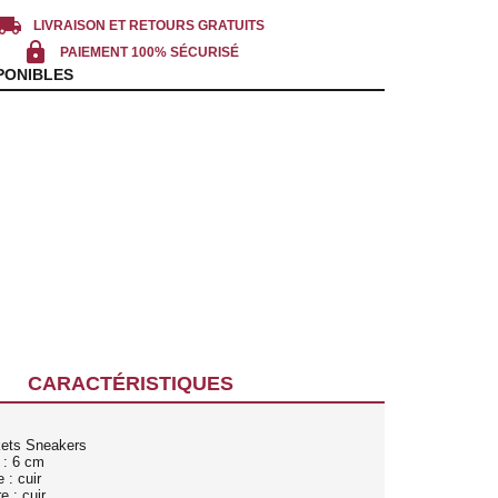
cal_shipping
LIVRAISON ET RETOURS GRATUITS
lock
PAIEMENT 100% SÉCURISÉ
PONIBLES
CARACTÉRISTIQUES
kets Sneakers
 : 6 cm
 : cuir
e : cuir