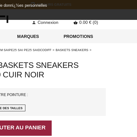
RETOURS GRATUITS
 de donnï¿½es personnelles
Connexion
0.00 € (0)


MARQUES
PROMOTIONS
M SAIPE25 SAI PE25 SAIDCODIFF
BASKETS SNEAKERS
 BASKETS SNEAKERS
0 CUIR NOIR
TRE POINTURE :
E DES TAILLES
UTER AU PANIER