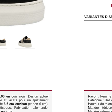
lo
VARIANTES DIS
.00 en cuir noir
. Design actuel
Rayon : Femme
ile et lacets pour un ajustement
Catégorie : Bas
 de
3,5 cm environ
(et non 6 cm),
Hauteur du talon
istress. Fabrication allemande.
Matière intérieure
en ville
.
Matière extérieur