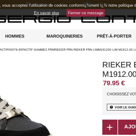
INSTAGRAM
07 52 05 36 97
e, vous acceptez l'utilisation de cookies conformï¿½ment ï¿½ notre politique
En savoir plus
Fermer ce message
HOMMES
MAROQUINERIES
PRÊT-À-PORTER
CTIF00079.95PACTIF GAMME3 FRNRIEKER FRN RIEKER FRN LIMM191200 LIM M1912.00 LI
RIEKER
M1912.0
CHOISISSEZ VO
help
VOIR LE GUID
add
AJO