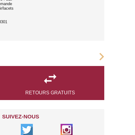
lemande
r/lacets
8301
chevron_right

RETOURS
GRATUITS
SUIVEZ-NOUS