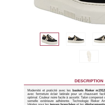
DESCRIPTION
Modernité et praticité avec les
baskets Rieker m1912
avec fermeture éclair latérale pour un chaussant fac
optimal. Couleur noire facile à assortir. Talon compensé
semelle extérieure adhérente. Technologie Rieker Ant
Idéales pour les
tenues branchées
et les
déplacements 