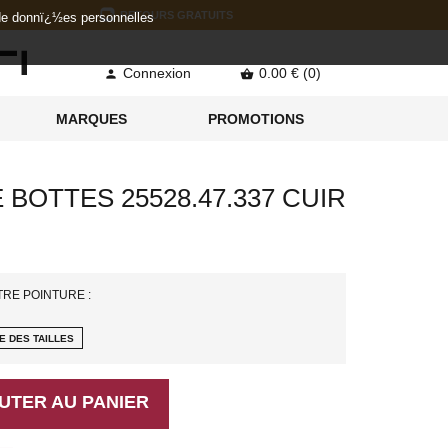
RETOURS GRATUITS
 de donnï¿½es personnelles
Connexion
0.00 € (0)


MARQUES
PROMOTIONS
 BOTTES 25528.47.337 CUIR
TRE POINTURE :
E DES TAILLES
UTER AU PANIER