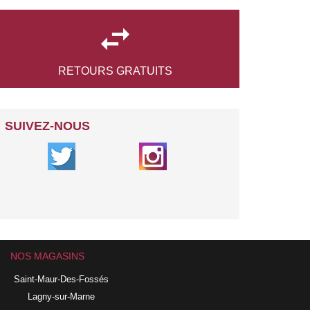

RETOURS
GRATUITS
SUIVEZ-NOUS
NOS MAGASINS
Saint-Maur-Des-Fossés
Lagny-sur-Marne