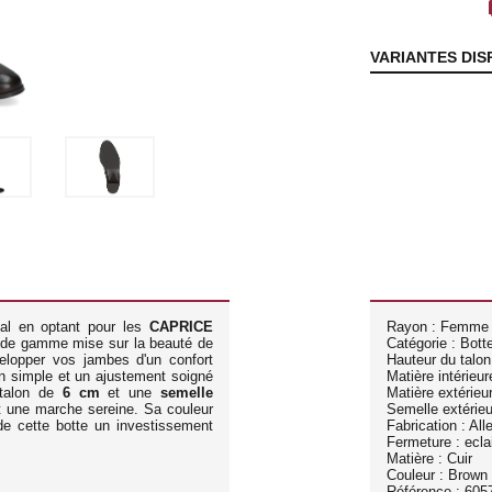
lo
VARIANTES DIS
nal en optant pour les
CAPRICE
Rayon : Femme
 de gamme mise sur la beauté de
Catégorie : Bott
lopper vos jambes d'un confort
Hauteur du talon
n simple et un ajustement soigné
Matière intérieure
 talon de
6 cm
et une
semelle
Matière extérieur
et une marche sereine. Sa couleur
Semelle extérieu
de cette botte un investissement
Fabrication : Al
Fermeture : eclai
Matière : Cuir
Couleur : Brown
Référence : 605