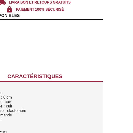
cal_shipping
LIVRAISON ET RETOURS GRATUITS
lock
PAIEMENT 100% SÉCURISÉ
PONIBLES
CARACTÉRISTIQUES
es
 : 6 cm
 : cuir
e : cuir
re : élastomère
lemande
r
7101