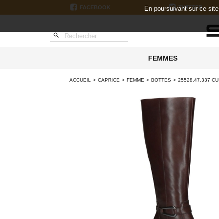
FACEBOOK
TWITTER
En poursuivant sur ce sit

FEMMES
ACCUEIL
CAPRICE
FEMME
BOTTES
25528.47.337 C