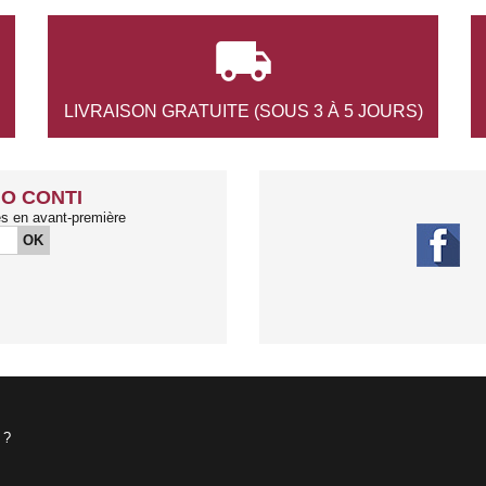

LIVRAISON GRATUITE
(SOUS 3 À 5 JOURS)
O CONTI
és en avant-première
OK
 ?