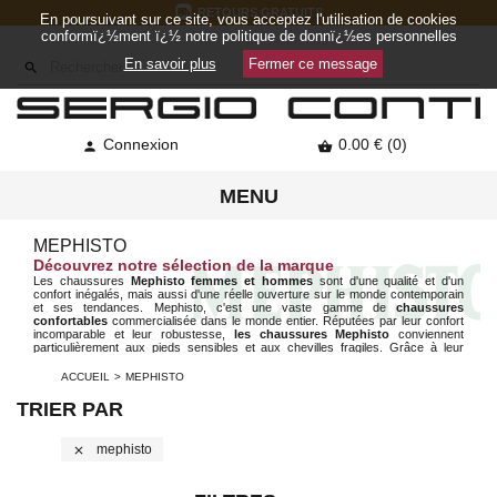
RETOURS GRATUITS
En poursuivant sur ce site, vous acceptez l'utilisation de cookies
conformï¿½ment ï¿½ notre politique de donnï¿½es personnelles
En savoir plus
Fermer ce message

Connexion
0.00 € (0)


MENU
MEPHISTO
Découvrez notre sélection de la marque
Les chaussures
Mephisto femmes et hommes
sont d'une qualité et d'un
confort inégalés, mais aussi d'une réelle ouverture sur le monde contemporain
et ses tendances. Mephisto, c'est une vaste gamme de
chaussures
confortables
commercialisée dans le monde entier. Réputées par leur confort
incomparable et leur robustesse,
les chaussures Mephisto
conviennent
particulièrement aux pieds sensibles et aux chevilles fragiles. Grâce à leur
semelle Soft-Air, cette technologie permet aux pieds de trouver
un lit plantaire
doux et confortable réduisant de façon significative les chocs inhérents à la
ACCUEIL
MEPHISTO
marche.
TRIER PAR
Mephisto
close