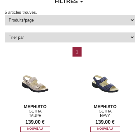
arrow_drop_down
FILTRES
6 articles trouvés.
1
MEPHISTO
MEPHISTO
GETHA
GETHA
TAUPE
NAVY
139.00 €
139.00 €