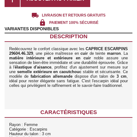
local_shipping
LIVRAISON ET RETOURS GRATUITS
lock
PAIEMENT 100% SÉCURISÉ
VARIANTES DISPONIBLES
DESCRIPTION
Redécouvrez le confort classique avec les
CAPRICE ESCARPINS
29604.46.329
, une pièce maîtresse en
cuir
de teinte
marron
. La
matière intérieure et extérieure en cuir
noble assure une
sensation de bien-être immédiate et une durabilité éprouvée. Grâce
à l'
élastique d'aisance
, profitez d'un ajustement sur mesure sur
une
semelle extérieure en caoutchouc
stable et sécurisante. Ce
modèle de
fabrication allemande
dispose d'un talon de
3 cm
,
idéal pour rester élégante sans fatigue. C'est l'escarpin idéal pour
celles qui privilégient le raffinement et le savoir-faire traditionnel.
CARACTÉRISTIQUES
Rayon : Femme
Catégorie : Escarpins
Hauteur du talon : 3 cm