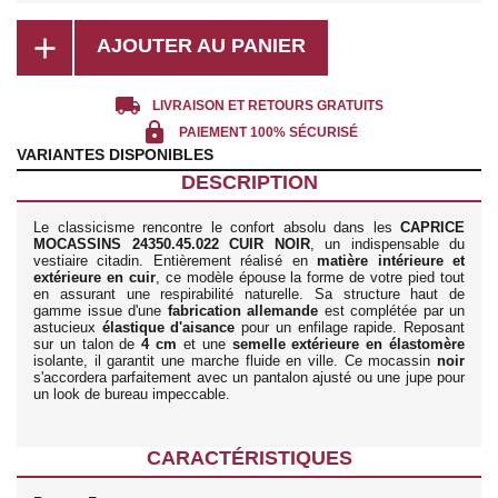
add
AJOUTER AU PANIER
local_shipping
LIVRAISON ET RETOURS GRATUITS
lock
PAIEMENT 100% SÉCURISÉ
VARIANTES DISPONIBLES
DESCRIPTION
Le classicisme rencontre le confort absolu dans les
CAPRICE
MOCASSINS 24350.45.022 CUIR NOIR
, un indispensable du
vestiaire citadin. Entièrement réalisé en
matière intérieure et
extérieure en cuir
, ce modèle épouse la forme de votre pied tout
en assurant une respirabilité naturelle. Sa structure haut de
gamme issue d'une
fabrication allemande
est complétée par un
astucieux
élastique d'aisance
pour un enfilage rapide. Reposant
sur un talon de
4 cm
et une
semelle extérieure en élastomère
isolante, il garantit une marche fluide en ville. Ce mocassin
noir
s'accordera parfaitement avec un pantalon ajusté ou une jupe pour
un look de bureau impeccable.
CARACTÉRISTIQUES