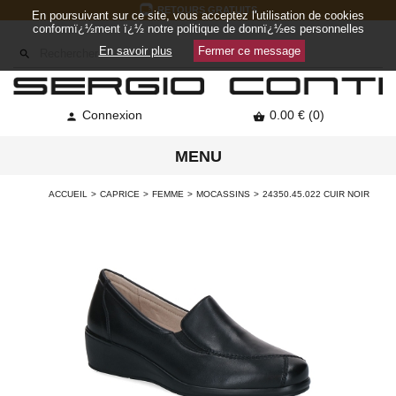
RETOURS GRATUITS
En poursuivant sur ce site, vous acceptez l'utilisation de cookies
conformï¿½ment ï¿½ notre politique de donnï¿½es personnelles
En savoir plus
Fermer ce message

Connexion
0.00 € (0)


MENU
ACCUEIL
CAPRICE
FEMME
MOCASSINS
24350.45.022 CUIR NOIR