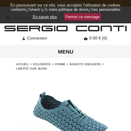
RETOURS GRATUITS
En poursuivant sur ce site, vous acceptez l'utilisation de cookies
conformï¿½ment ï¿½ notre politique de donnï¿½es personnelles
En savoir plus
Fermer ce message

Connexion
0.00 € (0)


MENU
ACCUEIL
EOLIGEROS
FEMME
BASKETS SNEAKERS
LIBERTE CUIR JEANS