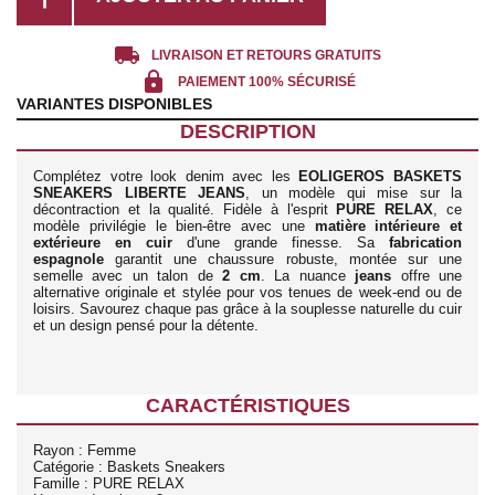
local_shipping
LIVRAISON ET RETOURS GRATUITS
lock
PAIEMENT 100% SÉCURISÉ
VARIANTES DISPONIBLES
DESCRIPTION
Complétez votre look denim avec les
EOLIGEROS BASKETS
SNEAKERS LIBERTE JEANS
, un modèle qui mise sur la
décontraction et la qualité. Fidèle à l'esprit
PURE RELAX
, ce
modèle privilégie le bien-être avec une
matière intérieure et
extérieure en cuir
d'une grande finesse. Sa
fabrication
espagnole
garantit une chaussure robuste, montée sur une
semelle avec un talon de
2 cm
. La nuance
jeans
offre une
alternative originale et stylée pour vos tenues de week-end ou de
loisirs. Savourez chaque pas grâce à la souplesse naturelle du cuir
et un design pensé pour la détente.
CARACTÉRISTIQUES
Rayon : Femme
Catégorie : Baskets Sneakers
Famille : PURE RELAX