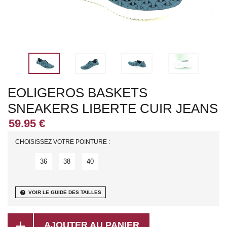
EOLIGEROS BASKETS
SNEAKERS LIBERTE CUIR JEANS
CHOISISSEZ VOTRE POINTURE :
36
38
40
help
VOIR LE GUIDE DES TAILLES
add
AJOUTER AU PANIER