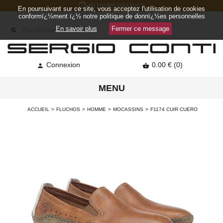
RETOURS GRATUITS
En poursuivant sur ce site, vous acceptez l'utilisation de cookies
conformï¿½ment ï¿½ notre politique de donnï¿½es personnelles
En savoir plus
Fermer ce message

Connexion
0.00 € (0)


MENU
ACCUEIL
FLUCHOS
HOMME
MOCASSINS
F1174 CUIR CUERO