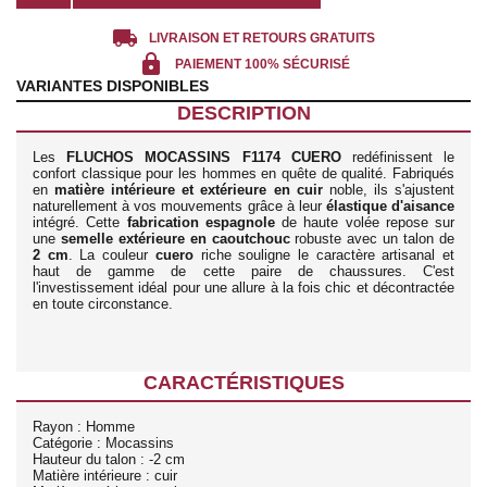
local_shipping
LIVRAISON ET RETOURS GRATUITS
lock
PAIEMENT 100% SÉCURISÉ
VARIANTES DISPONIBLES
DESCRIPTION
Les
FLUCHOS MOCASSINS F1174 CUERO
redéfinissent le
confort classique pour les hommes en quête de qualité. Fabriqués
en
matière intérieure et extérieure en cuir
noble, ils s'ajustent
naturellement à vos mouvements grâce à leur
élastique d'aisance
intégré. Cette
fabrication espagnole
de haute volée repose sur
une
semelle extérieure en caoutchouc
robuste avec un talon de
2 cm
. La couleur
cuero
riche souligne le caractère artisanal et
haut de gamme de cette paire de chaussures. C'est
l'investissement idéal pour une allure à la fois chic et décontractée
en toute circonstance.
CARACTÉRISTIQUES
Rayon : Homme
Catégorie : Mocassins
Hauteur du talon : -2 cm
Matière intérieure : cuir