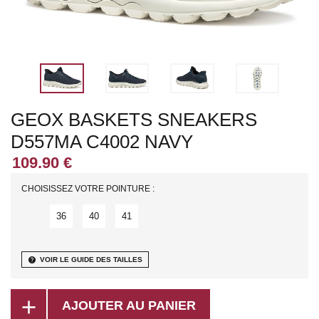
GEOX BASKETS SNEAKERS
D557MA C4002 NAVY
CHOISISSEZ VOTRE POINTURE :
36
40
41
help
VOIR LE GUIDE DES TAILLES
add
AJOUTER AU PANIER