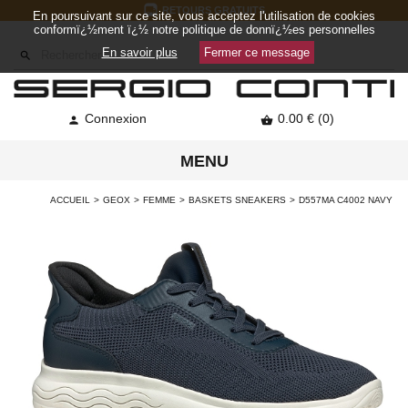
RETOURS GRATUITS
En poursuivant sur ce site, vous acceptez l'utilisation de cookies
conformï¿½ment ï¿½ notre politique de donnï¿½es personnelles
En savoir plus
Fermer ce message

Connexion
0.00 € (0)


MENU
ACCUEIL
GEOX
FEMME
BASKETS SNEAKERS
D557MA C4002 NAVY