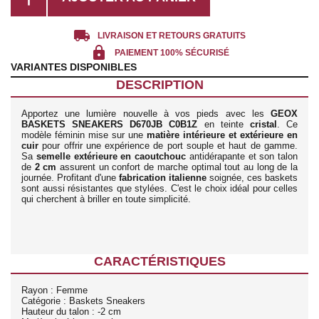
local_shipping
LIVRAISON ET RETOURS GRATUITS
lock
PAIEMENT 100% SÉCURISÉ
VARIANTES DISPONIBLES
DESCRIPTION
Apportez une lumière nouvelle à vos pieds avec les
GEOX
BASKETS SNEAKERS D670JB C0B1Z
en teinte
cristal
. Ce
modèle féminin mise sur une
matière intérieure et extérieure en
cuir
pour offrir une expérience de port souple et haut de gamme.
Sa
semelle extérieure en caoutchouc
antidérapante et son talon
de
2 cm
assurent un confort de marche optimal tout au long de la
journée. Profitant d'une
fabrication italienne
soignée, ces baskets
sont aussi résistantes que stylées. C'est le choix idéal pour celles
qui cherchent à briller en toute simplicité.
CARACTÉRISTIQUES
Rayon : Femme
Catégorie : Baskets Sneakers
Hauteur du talon : -2 cm