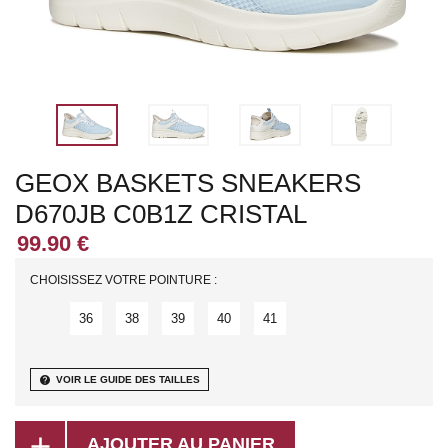
GEOX BASKETS SNEAKERS
D670JB C0B1Z CRISTAL
CHOISISSEZ VOTRE POINTURE :
36
38
39
40
41
help
VOIR LE GUIDE DES TAILLES
add
AJOUTER AU PANIER