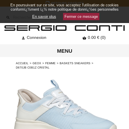
RETOURS GRATUITS
En poursuivant sur ce site, vous acceptez l'utilisation de cookies
conformï¿½ment ï¿½ notre politique de donnï¿½es personnelles
En savoir plus
Fermer ce message

Connexion
0.00 € (0)


MENU
ACCUEIL
GEOX
FEMME
BASKETS SNEAKERS
D670JB C0B1Z CRISTAL