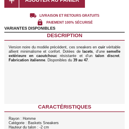
add
local_shipping
LIVRAISON ET RETOURS GRATUITS
lock
PAIEMENT 100% SÉCURISÉ
VARIANTES DISPONIBLES
DESCRIPTION
Version noire du modèle précédent, ces sneakers en
cuir
véritable
allient minimalisme et confort. Dotées de
lacets
, d’une
semelle
extérieure en caoutchouc
résistante et d’un
talon discret
.
Fabrication italienne
. Disponibles du
39 au 47
.
CARACTÉRISTIQUES
Rayon : Homme
Catégorie : Baskets Sneakers
Hauteur du talon : -2 cm