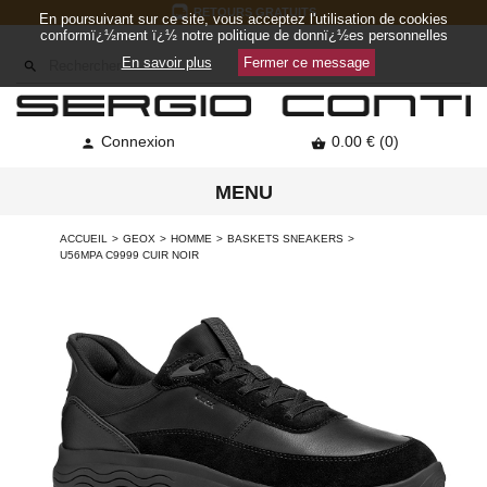
RETOURS GRATUITS
En poursuivant sur ce site, vous acceptez l'utilisation de cookies
conformï¿½ment ï¿½ notre politique de donnï¿½es personnelles
En savoir plus
Fermer ce message

Connexion
0.00 € (0)


MENU
ACCUEIL
GEOX
HOMME
BASKETS SNEAKERS
U56MPA C9999 CUIR NOIR