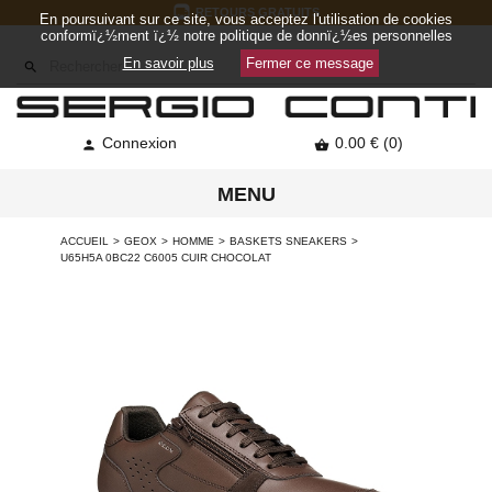
RETOURS GRATUITS
En poursuivant sur ce site, vous acceptez l'utilisation de cookies
conformï¿½ment ï¿½ notre politique de donnï¿½es personnelles
En savoir plus
Fermer ce message

Connexion
0.00 € (0)


MENU
ACCUEIL
GEOX
HOMME
BASKETS SNEAKERS
U65H5A 0BC22 C6005 CUIR CHOCOLAT