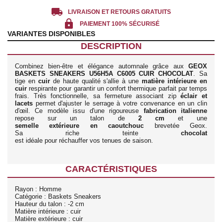
local_shipping
LIVRAISON ET RETOURS GRATUITS
lock
PAIEMENT 100% SÉCURISÉ
VARIANTES DISPONIBLES
DESCRIPTION
Combinez bien-être et élégance automnale grâce aux
GEOX
BASKETS SNEAKERS U56H5A C6005 CUIR CHOCOLAT
. Sa
tige en
cuir
de haute qualité s'allie à une
matière intérieure en
cuir
respirante pour garantir un confort thermique parfait par temps
frais. Très fonctionnelle, sa fermeture associant zip
éclair et
lacets
permet d'ajuster le serrage à votre convenance en un clin
d'œil. Ce modèle issu d'une rigoureuse
fabrication italienne
repose sur un talon de
2 cm
et une
semelle extérieure en caoutchouc
brevetée Geox.
Sa riche teinte
chocolat
est idéale pour réchauffer vos tenues de saison.
CARACTÉRISTIQUES
Rayon : Homme
Catégorie : Baskets Sneakers
Hauteur du talon : -2 cm
Matière intérieure : cuir
Matière extérieure : cuir