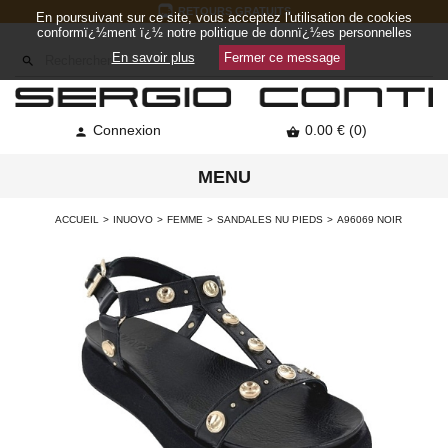
RETOURS GRATUITS
En poursuivant sur ce site, vous acceptez l'utilisation de cookies
conformï¿½ment ï¿½ notre politique de donnï¿½es personnelles
En savoir plus
Fermer ce message

Connexion
0.00 € (0)


MENU
ACCUEIL
INUOVO
FEMME
SANDALES NU PIEDS
A96069 NOIR