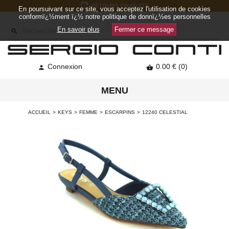
RETOURS GRATUITS
En poursuivant sur ce site, vous acceptez l'utilisation de cookies
conformï¿½ment ï¿½ notre politique de donnï¿½es personnelles
En savoir plus
Fermer ce message

Connexion
0.00 € (0)


MENU
ACCUEIL
KEYS
FEMME
ESCARPINS
12240 CELESTIAL