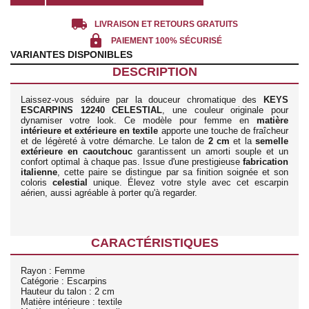
local_shipping
LIVRAISON ET RETOURS GRATUITS
lock
PAIEMENT 100% SÉCURISÉ
VARIANTES DISPONIBLES
DESCRIPTION
Laissez-vous séduire par la douceur chromatique des
KEYS
ESCARPINS 12240 CELESTIAL
, une couleur originale pour
dynamiser votre look. Ce modèle pour femme en
matière
intérieure et extérieure en textile
apporte une touche de fraîcheur
et de légèreté à votre démarche. Le talon de
2 cm
et la
semelle
extérieure en caoutchouc
garantissent un amorti souple et un
confort optimal à chaque pas. Issue d'une prestigieuse
fabrication
italienne
, cette paire se distingue par sa finition soignée et son
coloris
celestial
unique. Élevez votre style avec cet escarpin
aérien, aussi agréable à porter qu'à regarder.
CARACTÉRISTIQUES
Rayon : Femme
Catégorie : Escarpins
Hauteur du talon : 2 cm
Matière intérieure : textile