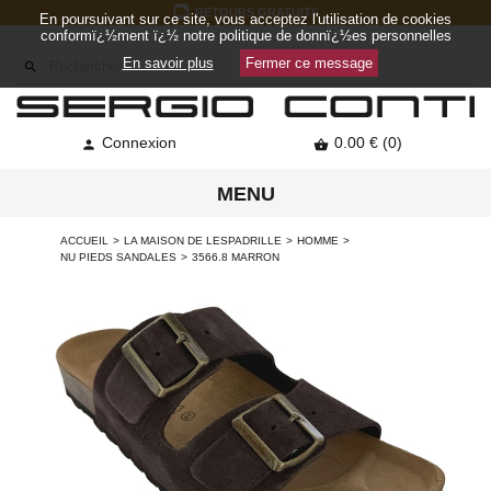
RETOURS GRATUITS
En poursuivant sur ce site, vous acceptez l'utilisation de cookies
conformï¿½ment ï¿½ notre politique de donnï¿½es personnelles
En savoir plus
Fermer ce message

Connexion
0.00 € (0)


MENU
ACCUEIL
LA MAISON DE LESPADRILLE
HOMME
NU PIEDS SANDALES
3566.8 MARRON