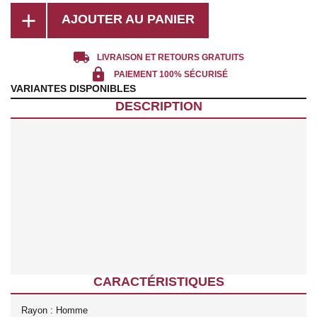
add
AJOUTER AU PANIER
local_shipping
LIVRAISON ET RETOURS GRATUITS
lock
PAIEMENT 100% SÉCURISÉ
VARIANTES DISPONIBLES
DESCRIPTION
CARACTÉRISTIQUES
Rayon : Homme