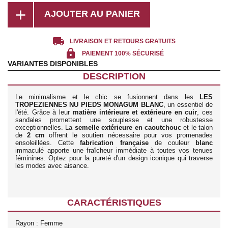
add
AJOUTER AU PANIER
local_shipping
LIVRAISON ET RETOURS GRATUITS
lock
PAIEMENT 100% SÉCURISÉ
VARIANTES DISPONIBLES
DESCRIPTION
Le minimalisme et le chic se fusionnent dans les
LES
TROPEZIENNES NU PIEDS MONAGUM BLANC
, un essentiel de
l'été. Grâce à leur
matière intérieure et extérieure en cuir
, ces
sandales promettent une souplesse et une robustesse
exceptionnelles. La
semelle extérieure en caoutchouc
et le talon
de
2 cm
offrent le soutien nécessaire pour vos promenades
ensoleillées. Cette
fabrication française
de couleur
blanc
immaculé apporte une fraîcheur immédiate à toutes vos tenues
féminines. Optez pour la pureté d'un design iconique qui traverse
les modes avec aisance.
CARACTÉRISTIQUES
Rayon : Femme