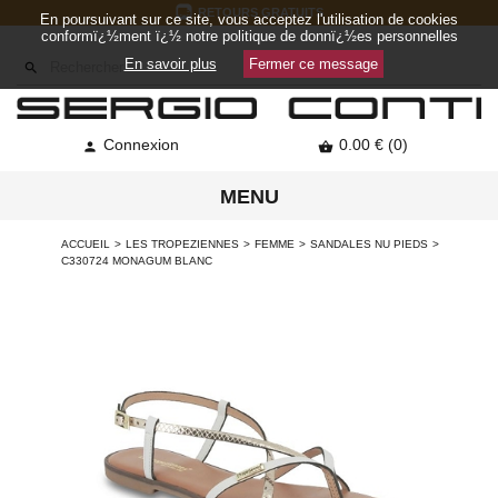
RETOURS GRATUITS
En poursuivant sur ce site, vous acceptez l'utilisation de cookies
conformï¿½ment ï¿½ notre politique de donnï¿½es personnelles
En savoir plus
Fermer ce message

Connexion
0.00 € (0)


MENU
ACCUEIL
LES TROPEZIENNES
FEMME
SANDALES NU PIEDS
C330724 MONAGUM BLANC