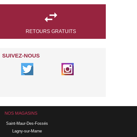

RETOURS
GRATUITS
SUIVEZ-NOUS
NOS MAGASINS
Saint-Maur-Des-Fossés
Lagny-sur-Marne