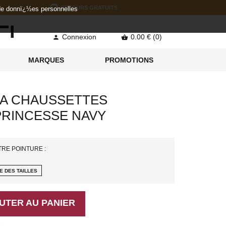
RETOURS GRATUITS
 de donnï¿½es personnelles
Connexion
0.00 € (0)


MARQUES
PROMOTIONS
LA CHAUSSETTES
PRINCESSE NAVY
TRE POINTURE :
E DES TAILLES
UTER AU PANIER