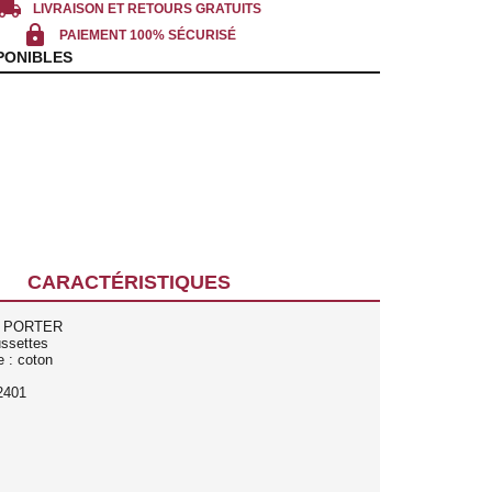
cal_shipping
LIVRAISON ET RETOURS GRATUITS
lock
PAIEMENT 100% SÉCURISÉ
PONIBLES
CARACTÉRISTIQUES
A PORTER
ussettes
e : coton
2401