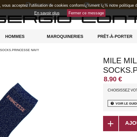
INSTAGRAM
07 52 05 36 97
e, vous acceptez l'utilisation de cookies conformï¿½ment ï¿½ notre politique
En savoir plus
Fermer ce message
HOMMES
MAROQUINERIES
PRÊT-À-PORTER
SOCKS.PRINCESSE NAVY
MILE MI
SOCKS.
CHOISISSEZ VO
help
VOIR LE GUID
add
AJO