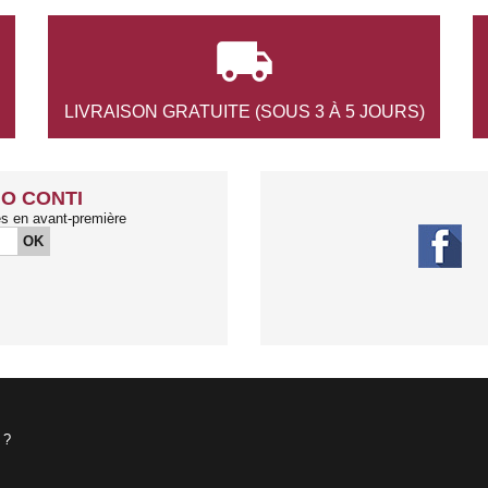

LIVRAISON GRATUITE
(SOUS 3 À 5 JOURS)
O CONTI
és en avant-première
OK
 ?