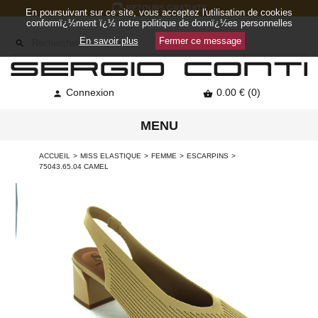
RETOURS GRATUITS
En poursuivant sur ce site, vous acceptez l'utilisation de cookies
conformï¿½ment ï¿½ notre politique de donnï¿½es personnelles
En savoir plus
Fermer ce message

Connexion
0.00 € (0)


MENU
ACCUEIL
MISS ELASTIQUE
FEMME
ESCARPINS
75043.65.04 CAMEL