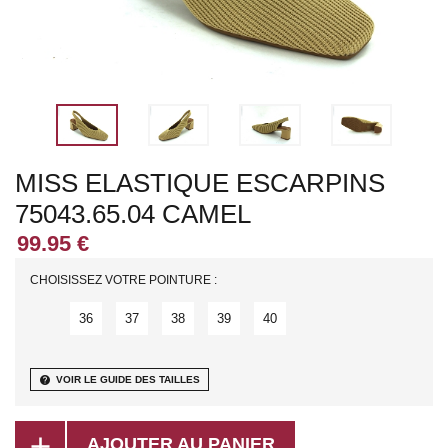
MISS ELASTIQUE ESCARPINS
75043.65.04 CAMEL
CHOISISSEZ VOTRE POINTURE :
36
37
38
39
40
help
VOIR LE GUIDE DES TAILLES
add
AJOUTER AU PANIER