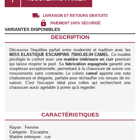
local_shipping
LIVRAISON ET RETOURS GRATUITS
lock
PAIEMENT 100% SÉCURISÉ
VARIANTES DISPONIBLES
DESCRIPTION
Découvrez l'équilibre parfait entre modernité et tradition avec les
MISS ELASTIQUE ESCARPINS 75043.65.04 CAMEL
. Ce modèle
privilégie le confort avec une
matière intérieure en cuir
premium
qui laisse respirer le pied. Sa
fabrication espagnole
garantit une
souplesse exceptionnelle, permettant à la chaussure de suivre vos
mouvements sans contrainte. Le coloris
camel
apporte une note
chaleureuse et élégante, parfaite pour réchauffer vos tenues de mi-
saison. C'est l'escarpin idéal pour celles qui recherchent une
chaussure aussi agréable à porter qu'à regarder.
CARACTÉRISTIQUES
Rayon : Femme
Catégorie : Escarpins
Matière intérieure : cuir