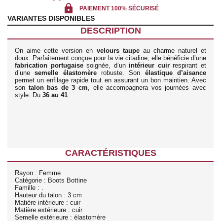
lock
PAIEMENT 100% SÉCURISÉ
VARIANTES DISPONIBLES
DESCRIPTION
On aime cette version en
velours taupe
au charme naturel et
doux. Parfaitement conçue pour la vie citadine, elle bénéficie d’une
fabrication portugaise
soignée, d’un
intérieur cuir
respirant et
d’une
semelle élastomère
robuste. Son
élastique d’aisance
permet un enfilage rapide tout en assurant un bon maintien. Avec
son
talon bas de 3 cm
, elle accompagnera vos journées avec
style. Du
36 au 41
.
CARACTÉRISTIQUES
Rayon : Femme
Catégorie : Boots Bottine
Famille : .
Hauteur du talon : 3 cm
Matière intérieure : cuir
Matière extérieure : cuir
Semelle extérieure : élastomère