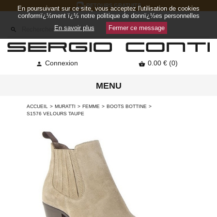
RETOURS GRATUITS
En poursuivant sur ce site, vous acceptez l'utilisation de cookies
conformï¿½ment ï¿½ notre politique de donnï¿½es personnelles
En savoir plus
Fermer ce message

Connexion
0.00 € (0)


MENU
ACCUEIL
MURATTI
FEMME
BOOTS BOTTINE
S1576 VELOURS TAUPE