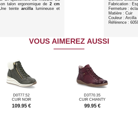
son talon ergonomique de
2 cm
Fabrication : Es
Une teinte
arcilla
lumineuse et
Fermeture : éclai
Matière : Cuir
Couleur : Arcilla
Référence : 605
VOUS AIMEREZ AUSSI
D0T77.52
D3T70.35
UIR NOIR
CUIR CHIANTY
109.95 €
99.95 €