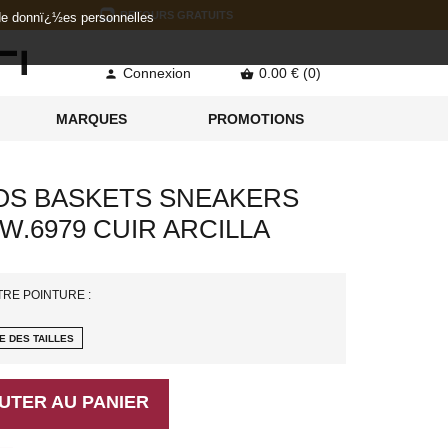
RETOURS GRATUITS
 de donnï¿½es personnelles
Connexion
0.00 € (0)


MARQUES
PROMOTIONS
OS BASKETS SNEAKERS
W.6979 CUIR ARCILLA
TRE POINTURE :
E DES TAILLES
UTER AU PANIER