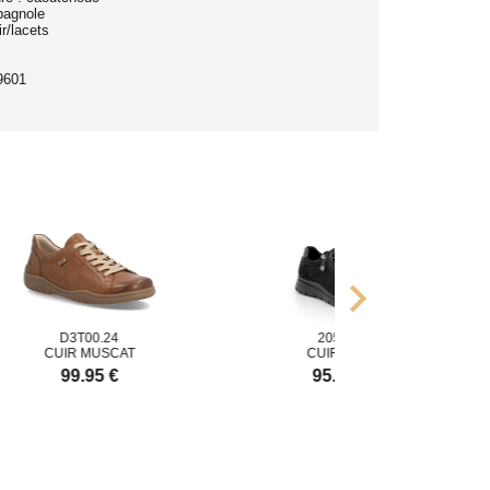
pagnole
r/lacets
9601
chevron_right
D3T00.24
205410
CUIR MUSCAT
CUIR NOIR
99.95 €
95.00 €