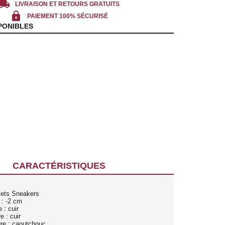
cal_shipping
LIVRAISON ET RETOURS GRATUITS
lock
PAIEMENT 100% SÉCURISÉ
PONIBLES
CARACTÉRISTIQUES
kets Sneakers
 : -2 cm
 : cuir
e : cuir
ure : caoutchouc