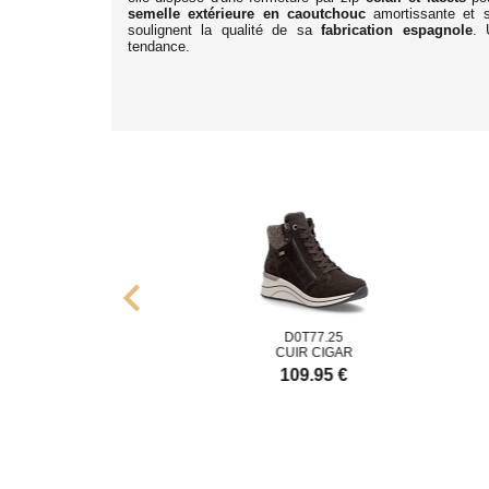
semelle extérieure en caoutchouc
amortissante et 
soulignent la qualité de sa
fabrication espagnole
. 
tendance.
chevron_left
05410
D0T77.25
IR NOIR
CUIR CIGAR
C
5.00 €
109.95 €