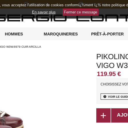
INSTAGRAM
07 52 05 36 97
e, vous acceptez l'utilisation de cookies conformï¿½ment ï¿½ notre politique
En savoir plus
Fermer ce message
HOMMES
MAROQUINERIES
PRÊT-À-PORTER
IGO W3W.6979 CUIR ARCILLA
PIKOLIN
VIGO W3
CHOISISSEZ VO
help
VOIR LE GUID
add
AJO