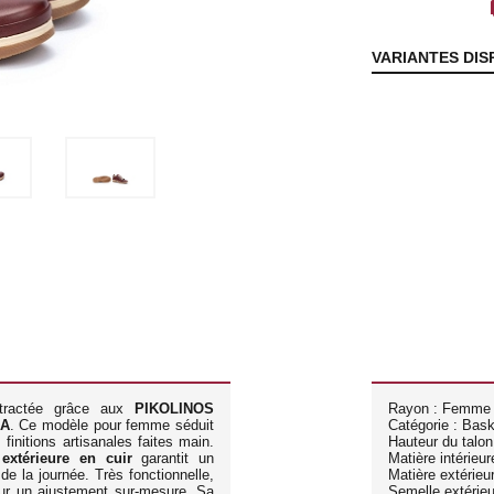
lo
VARIANTES DIS
ntractée grâce aux
PIKOLINOS
Rayon : Femme
LA
. Ce modèle pour femme séduit
Catégorie : Bas
finitions artisanales faites main.
Hauteur du talon
 extérieure en cuir
garantit un
Matière intérieure
e la journée. Très fonctionnelle,
Matière extérieur
r un ajustement sur-mesure. Sa
Semelle extérie