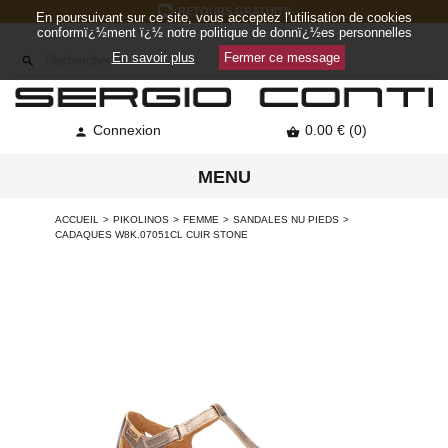
RETOURS GRATUITS
En poursuivant sur ce site, vous acceptez l'utilisation de cookies
conformï¿½ment ï¿½ notre politique de donnï¿½es personnelles
En savoir plus
Fermer ce message

Connexion
0.00 € (0)


MENU
ACCUEIL
PIKOLINOS
FEMME
SANDALES NU PIEDS
CADAQUES W8K.07051CL CUIR STONE