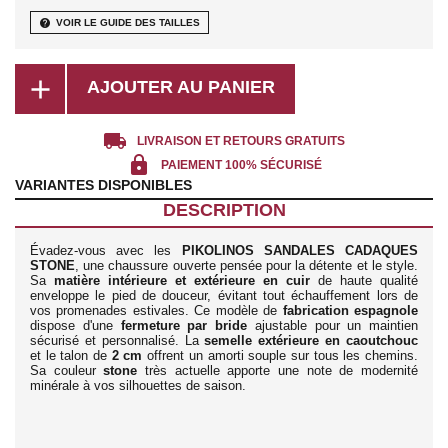
help
VOIR LE GUIDE DES TAILLES
add
AJOUTER AU PANIER
local_shipping
LIVRAISON ET RETOURS GRATUITS
lock
PAIEMENT 100% SÉCURISÉ
VARIANTES DISPONIBLES
DESCRIPTION
Évadez-vous avec les
PIKOLINOS SANDALES CADAQUES
STONE
, une chaussure ouverte pensée pour la détente et le style.
Sa
matière intérieure et extérieure en cuir
de haute qualité
enveloppe le pied de douceur, évitant tout échauffement lors de
vos promenades estivales. Ce modèle de
fabrication espagnole
dispose d'une
fermeture par bride
ajustable pour un maintien
sécurisé et personnalisé. La
semelle extérieure en caoutchouc
et le talon de
2 cm
offrent un amorti souple sur tous les chemins.
Sa couleur
stone
très actuelle apporte une note de modernité
minérale à vos silhouettes de saison.