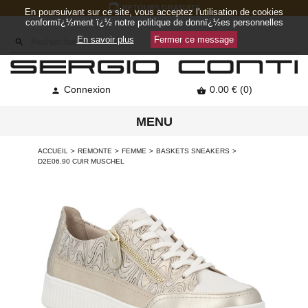
RETOURS GRATUITS
En poursuivant sur ce site, vous acceptez l'utilisation de cookies
conformï¿½ment ï¿½ notre politique de donnï¿½es personnelles
En savoir plus
Fermer ce message

Connexion
0.00 € (0)


MENU
ACCUEIL
REMONTE
FEMME
BASKETS SNEAKERS
D2E06.90 CUIR MUSCHEL