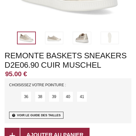
REMONTE BASKETS SNEAKERS
D2E06.90 CUIR MUSCHEL
CHOISISSEZ VOTRE POINTURE :
36
38
39
40
41
help
VOIR LE GUIDE DES TAILLES
add
AJOUTER AU PANIER