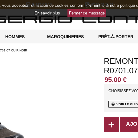
INSTAGRAM
07 52 05 36 97
e, vous acceptez l'utilisation de cookies conformï¿½ment ï¿½ notre politique
En savoir plus
Fermer ce message
HOMMES
MAROQUINERIES
PRÊT-À-PORTER
701.07 CUIR NOIR
REMONT
R0701.0
CHOISISSEZ VO
help
VOIR LE GUID
add
AJO