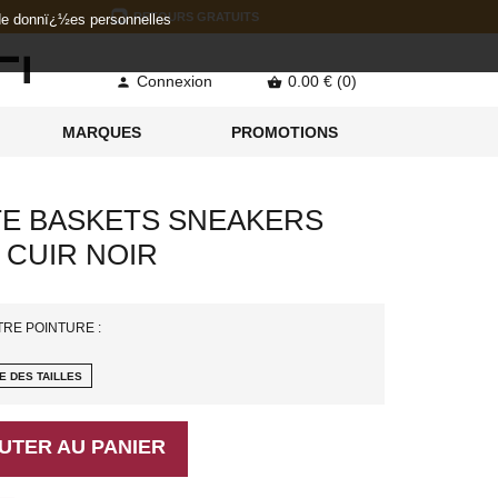
RETOURS GRATUITS
 de donnï¿½es personnelles
Connexion
0.00 € (0)


MARQUES
PROMOTIONS
E BASKETS SNEAKERS
7 CUIR NOIR
TRE POINTURE :
E DES TAILLES
UTER AU PANIER