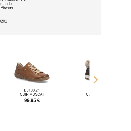
lemande
r/lacets
0201
chevron_right
D3T00.24
D0780.25
CUIR MUSCAT
CUIR HAVANNA
99.95 €
109.95 €