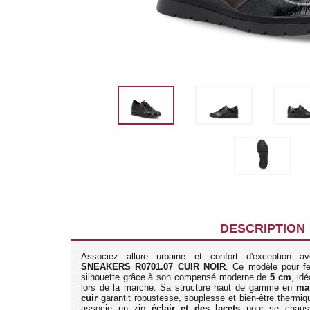
DESCRIPTION
Associez allure urbaine et confort d'exception 
SNEAKERS R0701.07 CUIR NOIR
. Ce modèle pour f
silhouette grâce à son compensé moderne de
5 cm
, id
lors de la marche. Sa structure haut de gamme en
mat
cuir
garantit robustesse, souplesse et bien-être thermiq
associe un zip
éclair et des lacets
pour se chaus