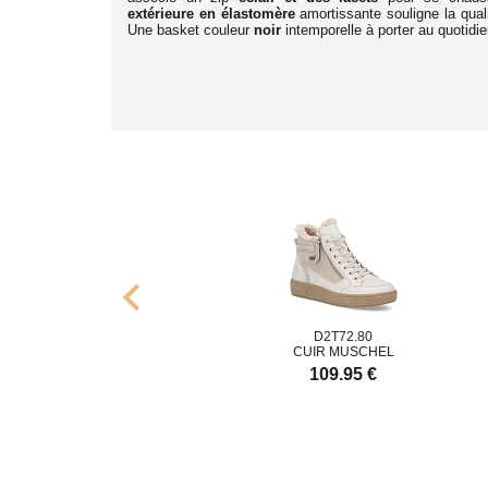
extérieure en élastomère
amortissante souligne la qua
Une basket couleur
noir
intemporelle à porter au quotidie
chevron_left
780.25
D2T72.80
 HAVANNA
CUIR MUSCHEL
C
9.95 €
109.95 €