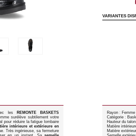
lo
VARIANTES DIS
avec les
REMONTE BASKETS
Rayon : Femme
emme surélève subtilement votre
Catégorie : Bas
éal pour réduire la fatigue lombaire
Hauteur du talon
ière intérieure et extérieure en
Matière intérieure
ue. Très ingénieuse, sa fermeture
Matière extérieur
ser en un instant. Sa
semelle
Semelle extérieu