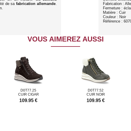
lité de sa
fabrication allemande
.
Fabrication : Al
n.
Fermeture : éclai
Matière : Cuir
Couleur : Noir
Référence : 607
VOUS AIMEREZ AUSSI
D0T77.25
D0T77.52
UIR CIGAR
CUIR NOIR
109.95 €
109.95 €