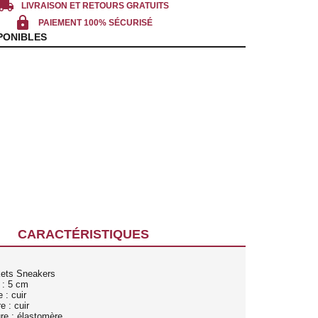
cal_shipping
LIVRAISON ET RETOURS GRATUITS
lock
PAIEMENT 100% SÉCURISÉ
PONIBLES
CARACTÉRISTIQUES
kets Sneakers
 : 5 cm
 : cuir
e : cuir
re : élastomère