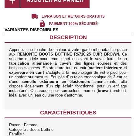
add
local_shipping
LIVRAISON ET RETOURS GRATUITS
lock
PAIEMENT 100% SÉCURISÉ
VARIANTES DISPONIBLES
DESCRIPTION
Apportez une touche de chaleur à votre garde-robe citadine grâce
aux
REMONTE BOOTS BOTTINE R6716.25 CUIR BROWN
. Ce
superbe modèle pour femme met en avant le savoir-faire de sa
fabrication allemande
à travers des lignes épurées et des
finitions soignées. Sa structure tout en cuir (
matière intérieure et
extérieure en cuir
) s'adapte à la morphologie de votre pied pour
un confort sur-mesure. Équipée d'un talon ergonomique de
2 cm
et
d'une
semelle extérieure en élastomère
amortissante, elle
dispose également d'un zip
éclair
fonctionnel pour un enfilage
instantané. On craque pour son coloris marron (
brown
) profond,
idéal avec un jean ou une robe d'automne.
CARACTÉRISTIQUES
Rayon : Femme
Catégorie : Boots Bottine
Famille : .