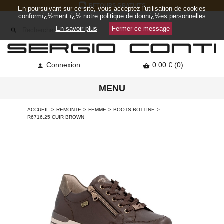
RETOURS GRATUITS
En poursuivant sur ce site, vous acceptez l'utilisation de cookies
conformï¿½ment ï¿½ notre politique de donnï¿½es personnelles
En savoir plus
Fermer ce message

Connexion
0.00 € (0)


MENU
ACCUEIL
REMONTE
FEMME
BOOTS BOTTINE
R6716.25 CUIR BROWN