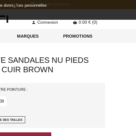
RETOURS GRATUITS
 de donnï¿½es personnelles
Connexion
0.00 € (0)


MARQUES
PROMOTIONS
E SANDALES NU PIEDS
5 CUIR BROWN
TRE POINTURE :
38
E DES TAILLES