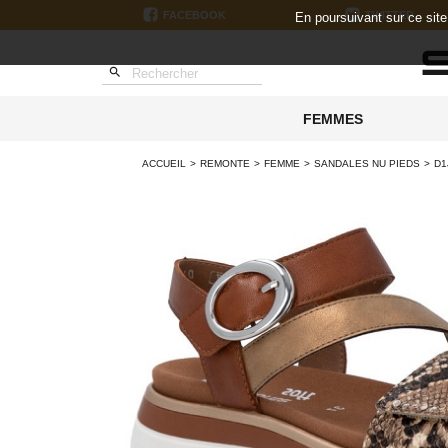
FACEBOOK
TWITTER
En poursuivant sur ce sit

FEMMES
ACCUEIL
REMONTE
FEMME
SANDALES NU PIEDS
D1