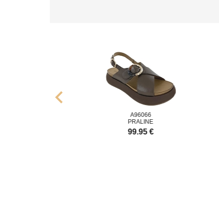
chevron_left
96060
A96066
RALINE
PRALINE
9.95 €
99.95 €