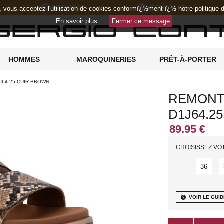
INSTAGRAM
07 52 05 36 97
e, vous acceptez l'utilisation de cookies conformï¿½ment ï¿½ notre politique
En savoir plus
Fermer ce message
HOMMES
MAROQUINERIES
PRÊT-À-PORTER
J64.25 CUIR BROWN
REMONT
D1J64.2
CHOISISSEZ VO
36
help
VOIR LE GUID