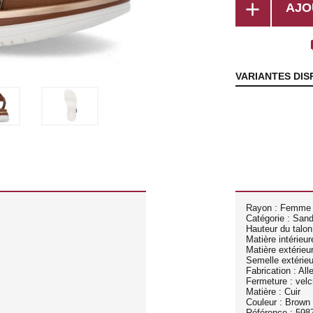
add
AJO
lo
VARIANTES DIS
Rayon : Femme
Catégorie : San
Hauteur du talon
Matière intérieure
Matière extérieur
Semelle extérie
Fabrication : Al
Fermeture : velc
Matière : Cuir
Couleur : Brown
Référence : 598