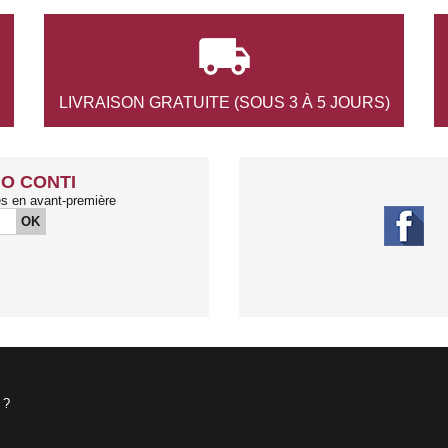

LIVRAISON GRATUITE
(SOUS 3 À 5 JOURS)
O CONTI
és en avant-première
OK
 ?