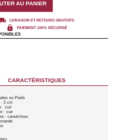
UTER AU PANIER
cal_shipping
LIVRAISON ET RETOURS GRATUITS
lock
PAIEMENT 100% SÉCURISÉ
PONIBLES
CARACTÉRISTIQUES
dales nu Pieds
 : 3 cm
 : cuir
e : cuir
ure : caoutchouc
lemande
ro
7901