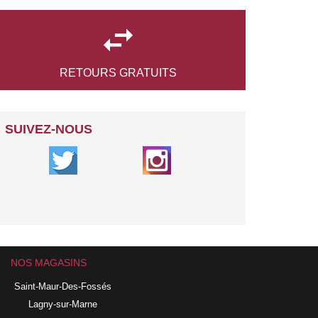

RETOURS
GRATUITS
SUIVEZ-NOUS
NOS MAGASINS
Saint-Maur-Des-Fossés
Lagny-sur-Marne