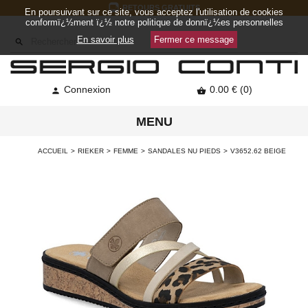
RETOURS GRATUITS
En poursuivant sur ce site, vous acceptez l'utilisation de cookies
conformï¿½ment ï¿½ notre politique de donnï¿½es personnelles
En savoir plus
Fermer ce message

Connexion
0.00 € (0)


MENU
ACCUEIL
RIEKER
FEMME
SANDALES NU PIEDS
V3652.62 BEIGE