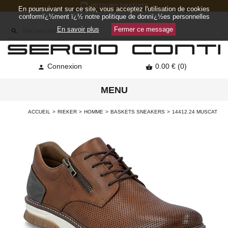
RETOURS GRATUITS
En poursuivant sur ce site, vous acceptez l'utilisation de cookies
conformï¿½ment ï¿½ notre politique de donnï¿½es personnelles
En savoir plus
Fermer ce message

Connexion
0.00 € (0)


MENU
ACCUEIL
RIEKER
HOMME
BASKETS SNEAKERS
14412.24 MUSCAT