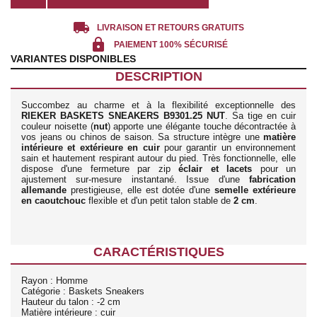
local_shipping
LIVRAISON ET RETOURS GRATUITS
lock
PAIEMENT 100% SÉCURISÉ
VARIANTES DISPONIBLES
DESCRIPTION
Succombez au charme et à la flexibilité exceptionnelle des
RIEKER BASKETS SNEAKERS B9301.25 NUT
. Sa tige en cuir
couleur noisette (
nut
) apporte une élégante touche décontractée à
vos jeans ou chinos de saison. Sa structure intègre une
matière
intérieure et extérieure en cuir
pour garantir un environnement
sain et hautement respirant autour du pied. Très fonctionnelle, elle
dispose d'une fermeture par zip
éclair et lacets
pour un
ajustement sur-mesure instantané. Issue d'une
fabrication
allemande
prestigieuse, elle est dotée d'une
semelle extérieure
en caoutchouc
flexible et d'un petit talon stable de
2 cm
.
CARACTÉRISTIQUES
Rayon : Homme
Catégorie : Baskets Sneakers
Hauteur du talon : -2 cm
Matière intérieure : cuir