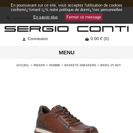
RETOURS GRATUITS
En poursuivant sur ce site, vous acceptez l'utilisation de cookies
conformï¿½ment ï¿½ notre politique de donnï¿½es personnelles
En savoir plus
Fermer ce message

Connexion
0.00 € (0)


MENU
ACCUEIL
RIEKER
HOMME
BASKETS SNEAKERS
B9301.25 NUT