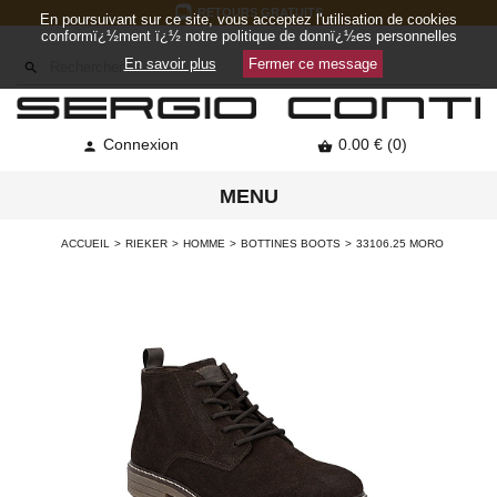
RETOURS GRATUITS
En poursuivant sur ce site, vous acceptez l'utilisation de cookies
conformï¿½ment ï¿½ notre politique de donnï¿½es personnelles
En savoir plus
Fermer ce message

Connexion
0.00 € (0)


MENU
ACCUEIL
RIEKER
HOMME
BOTTINES BOOTS
33106.25 MORO