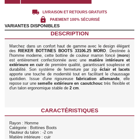
local_shipping
LIVRAISON ET RETOURS GRATUITS
lock
PAIEMENT 100% SÉCURISÉ
VARIANTES DISPONIBLES
DESCRIPTION
Marchez dans un confort haut de gamme avec le design élégant
des
RIEKER BOTTINES BOOTS 33106.25 MORO
. Destinée à
l'homme moderne, cette bottine de couleur marron foncé (
moro
)
est entièrement confectionnée avec une
matière intérieure et
extérieure en cuir
de première qualité, garantissant souplesse et
durabilité. Son système de fermeture par zip
éclair et lacets
apporte une touche de modernité tout en facilitant le chaussage
quotidien. Issue d'une rigoureuse
fabrication allemande
, elle
repose sur une
semelle extérieure en caoutchouc
très flexible et
d'un talon ergonomique stable de
2 cm
.
CARACTÉRISTIQUES
Rayon : Homme
Catégorie : Bottines Boots
Hauteur du talon : -2 cm
Matière intérieure : cuir