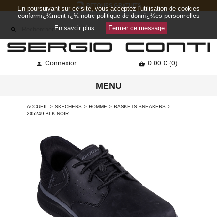
RETOURS GRATUITS
En poursuivant sur ce site, vous acceptez l'utilisation de cookies
conformï¿½ment ï¿½ notre politique de donnï¿½es personnelles
En savoir plus
Fermer ce message

Connexion
0.00 € (0)


MENU
ACCUEIL
SKECHERS
HOMME
BASKETS SNEAKERS
205249 BLK NOIR