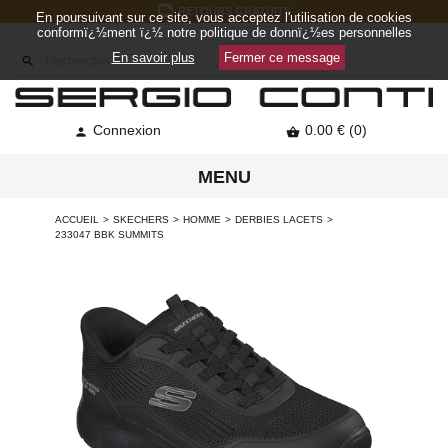
RETOURS GRATUITS
En poursuivant sur ce site, vous acceptez l'utilisation de cookies
conformï¿½ment ï¿½ notre politique de donnï¿½es personnelles
En savoir plus
Fermer ce message

Connexion
0.00 € (0)


MENU
ACCUEIL
SKECHERS
HOMME
DERBIES LACETS
233047 BBK SUMMITS