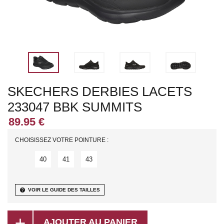
SKECHERS DERBIES LACETS
233047 BBK SUMMITS
CHOISISSEZ VOTRE POINTURE :
40
41
43
help
VOIR LE GUIDE DES TAILLES
add
AJOUTER AU PANIER