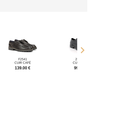
chevron_right
F2541
200500
CUIR CAFÉ
CUIR NOIR
139.00 €
99.90 €