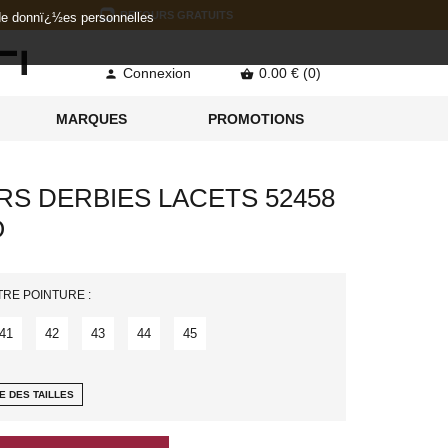
RETOURS GRATUITS
 de donnï¿½es personnelles
Connexion
0.00 € (0)


MARQUES
PROMOTIONS
S DERBIES LACETS 52458
O
TRE POINTURE :
41
42
43
44
45
E DES TAILLES