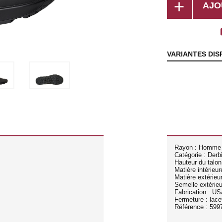
add
AJO
lo
VARIANTES DIS
Rayon : Homme
Catégorie : Derb
Hauteur du talon
Matière intérieur
Matière extérieu
Semelle extérie
Fabrication : U
Fermeture : lace
Référence : 599