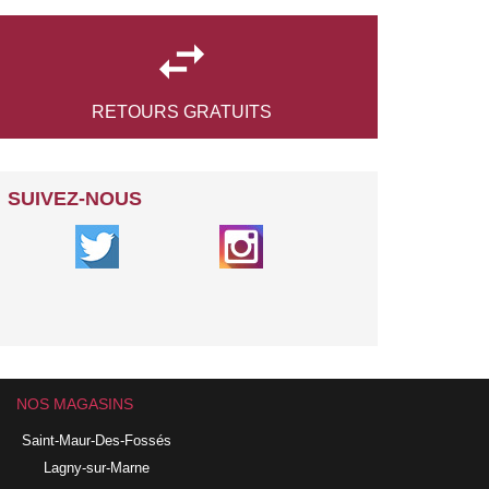

RETOURS
GRATUITS
SUIVEZ-NOUS
NOS MAGASINS
Saint-Maur-Des-Fossés
Lagny-sur-Marne