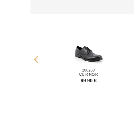
chevron_left
00500
200260
IR NOIR
CUIR NOIR
CU
9.90 €
99.90 €