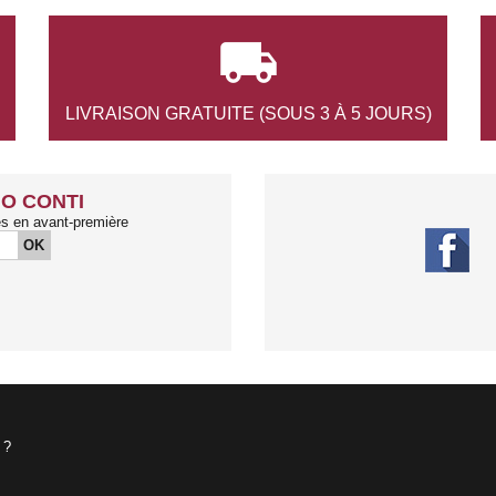

LIVRAISON GRATUITE
(SOUS 3 À 5 JOURS)
O CONTI
és en avant-première
OK
 ?