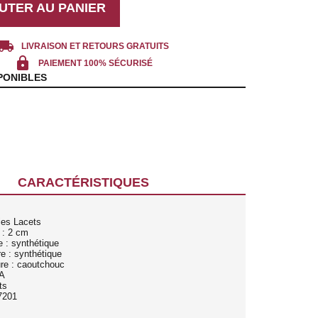
UTER AU PANIER
cal_shipping
LIVRAISON ET RETOURS GRATUITS
lock
PAIEMENT 100% SÉCURISÉ
PONIBLES
CARACTÉRISTIQUES
ies Lacets
 : 2 cm
e : synthétique
re : synthétique
ure : caoutchouc
SA
ts
7201