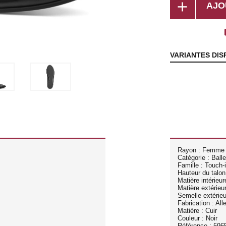
add
AJO
lo
VARIANTES DIS
Rayon : Femme
Catégorie : Balle
Famille : Touch-i
Hauteur du talon
Matière intérieure
Matière extérieur
Semelle extérie
Fabrication : Al
Matière : Cuir
Couleur : Noir
Référence : 596