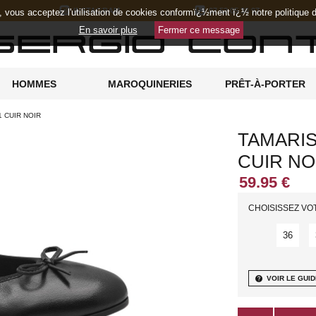
INSTAGRAM
07 52 05 36 97
e, vous acceptez l'utilisation de cookies conformï¿½ment ï¿½ notre politique
En savoir plus
Fermer ce message
HOMMES
MAROQUINERIES
PRÊT-À-PORTER
1 CUIR NOIR
TAMARIS
CUIR NO
CHOISISSEZ VO
36
help
VOIR LE GUID