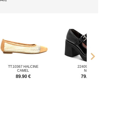
chevron_right
.10367 HALCINE
22409.45.001
CAMEL
NOIR
89.90 €
79.95 €