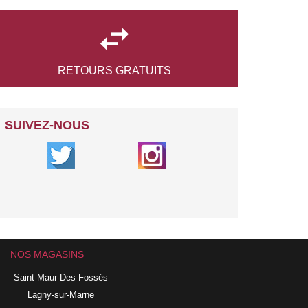

RETOURS
GRATUITS
SUIVEZ-NOUS
NOS MAGASINS
Saint-Maur-Des-Fossés
Lagny-sur-Marne