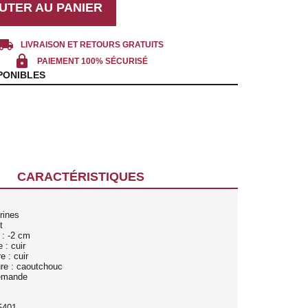
UTER AU PANIER
cal_shipping
LIVRAISON ET RETOURS GRATUITS
lock
PAIEMENT 100% SÉCURISÉ
PONIBLES
CARACTÉRISTIQUES
rines
t
 : -2 cm
 : cuir
e : cuir
ure : caoutchouc
lemande
5401