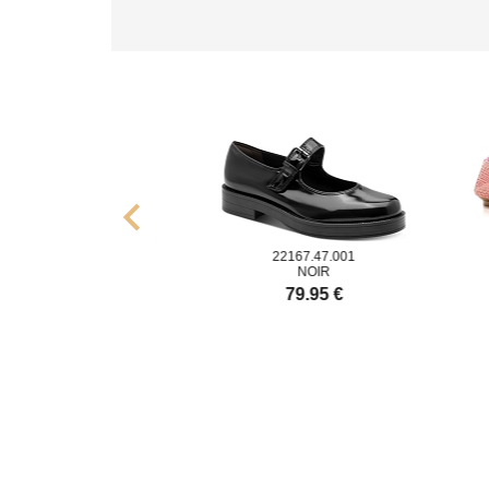
chevron_left
9.45.001
22167.47.001
TT.1
NOIR
NOIR
9.95 €
79.95 €