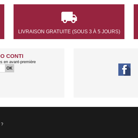

LIVRAISON GRATUITE
(SOUS 3 À 5 JOURS)
O CONTI
és en avant-première
OK
 ?