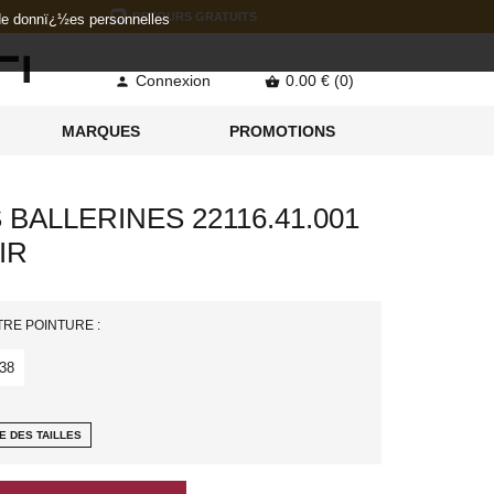
RETOURS GRATUITS
 de donnï¿½es personnelles
Connexion
0.00 € (0)


MARQUES
PROMOTIONS
 BALLERINES 22116.41.001
IR
TRE POINTURE :
38
E DES TAILLES