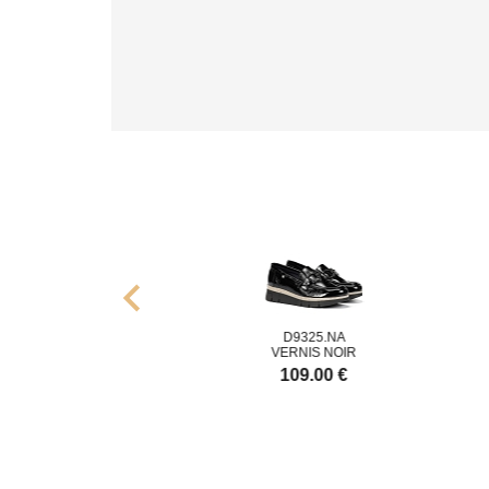
chevron_left
F1794
D9325.NA
24
NIS NOIR
VERNIS NOIR
C
9.00 €
109.00 €