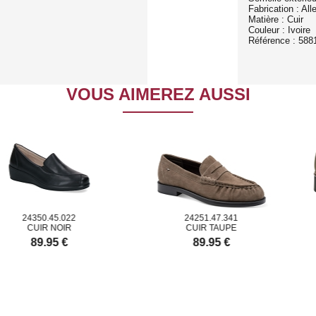
Fabrication : Al
Matière : Cuir
Couleur : Ivoire
Référence : 588
VOUS AIMEREZ AUSSI
350.45.022
24251.47.341
UIR NOIR
CUIR TAUPE
N
89.95 €
89.95 €