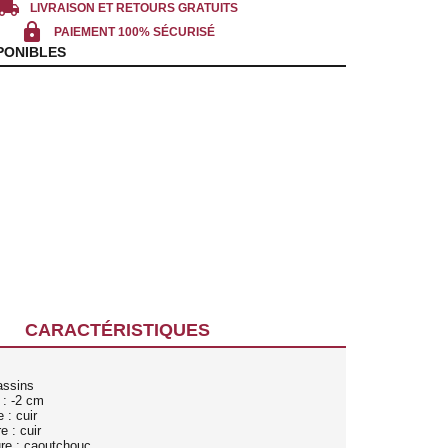
cal_shipping
LIVRAISON ET RETOURS GRATUITS
lock
PAIEMENT 100% SÉCURISÉ
PONIBLES
CARACTÉRISTIQUES
assins
 : -2 cm
 : cuir
e : cuir
ure : caoutchouc