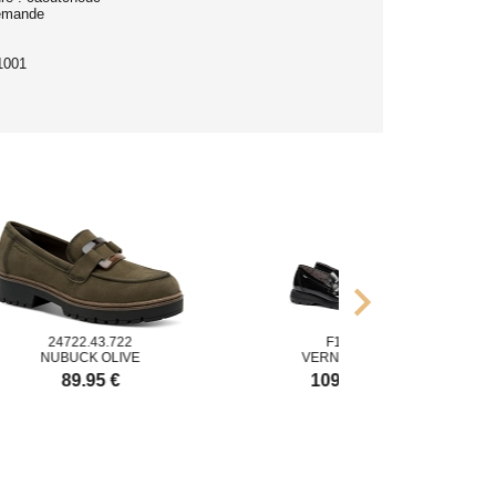
lemande
1001
chevron_right
24722.43.722
F1794
UBUCK OLIVE
VERNIS NOIR
89.95 €
109.00 €