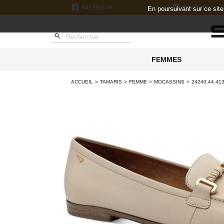
FACEBOOK
TWITTER
En poursuivant sur ce sit

FEMMES
ACCUEIL
TAMARIS
FEMME
MOCASSINS
24240.44.41