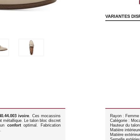
lo
VARIANTES DIS
0.44.003 ivoire
. Ces mocassins
Rayon : Femme
 métallique. Le talon bloc discret
Catégorie : Moc
t un
confort
optimal. Fabrication
Hauteur du talon
.
Matière intérieure
Matière extérieur
Semelle extérie