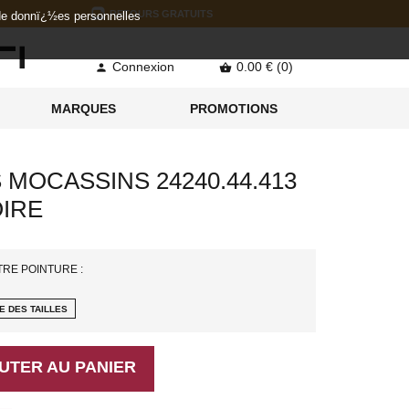
RETOURS GRATUITS
 de donnï¿½es personnelles
Connexion
0.00 € (0)


MARQUES
PROMOTIONS
 MOCASSINS 24240.44.413
OIRE
TRE POINTURE :
E DES TAILLES
UTER AU PANIER