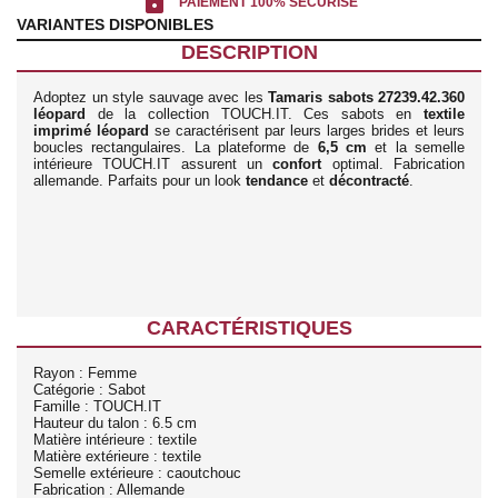
lock
PAIEMENT 100% SÉCURISÉ
VARIANTES DISPONIBLES
DESCRIPTION
Adoptez un style sauvage avec les
Tamaris sabots 27239.42.360
léopard
de la collection TOUCH.IT. Ces sabots en
textile
imprimé léopard
se caractérisent par leurs larges brides et leurs
boucles rectangulaires. La plateforme de
6,5 cm
et la semelle
intérieure TOUCH.IT assurent un
confort
optimal. Fabrication
allemande. Parfaits pour un look
tendance
et
décontracté
.
CARACTÉRISTIQUES
Rayon : Femme
Catégorie : Sabot
Famille : TOUCH.IT
Hauteur du talon : 6.5 cm
Matière intérieure : textile
Matière extérieure : textile
Semelle extérieure : caoutchouc
Fabrication : Allemande