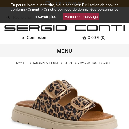
RETOURS GRATUITS
En poursuivant sur ce site, vous acceptez l'utilisation de cookies
conformï¿½ment ï¿½ notre politique de donnï¿½es personnelles
En savoir plus
Fermer ce message

Connexion
0.00 € (0)


MENU
ACCUEIL
TAMARIS
FEMME
SABOT
27239.42.360 LEOPARD