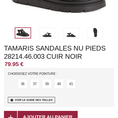
TAMARIS SANDALES NU PIEDS
28214.46.003 CUIR NOIR
CHOISISSEZ VOTRE POINTURE :
36
37
39
40
41
help
VOIR LE GUIDE DES TAILLES
add
AJOUTER AU PANIER