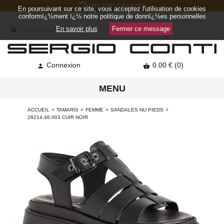
RETOURS GRATUITS
En poursuivant sur ce site, vous acceptez l'utilisation de cookies
conformï¿½ment ï¿½ notre politique de donnï¿½es personnelles
En savoir plus
Fermer ce message

Connexion
0.00 € (0)


MENU
ACCUEIL
TAMARIS
FEMME
SANDALES NU PIEDS
28214.46.003 CUIR NOIR