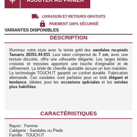
add
local_shipping
LIVRAISON ET RETOURS GRATUITS
lock
PAIEMENT 100% SÉCURISÉ
VARIANTES DISPONIBLES
DESCRIPTION
Illuminez votre style avec la teinte gold des
sandales nu-pieds
Tamaris 28351.44.933
. Leur talon compensé de
7 cm
, avec une
texture discrète, offre une silhouette élégante. Les larges brides
croisées et tressées apportent une touche d'originalité et de
raffinement. La bride de cheville ajustable assure un bon maintien.
La technologie TOUCH.IT garantit un confort durable. Fabrication
allemande. Ces sandales sont parfaites pour un look
élégant et
tendance
, idéales pour les
occasions spéciales
et les
soirées
plus habillées
.
CARACTÉRISTIQUES
Rayon : Femme
Catégorie : Sandales nu Pieds
Famille : TOUCH.IT