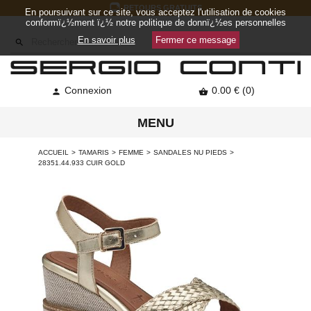
RETOURS GRATUITS
En poursuivant sur ce site, vous acceptez l'utilisation de cookies
conformï¿½ment ï¿½ notre politique de donnï¿½es personnelles
En savoir plus
Fermer ce message

Connexion
0.00 € (0)


MENU
ACCUEIL
TAMARIS
FEMME
SANDALES NU PIEDS
28351.44.933 CUIR GOLD