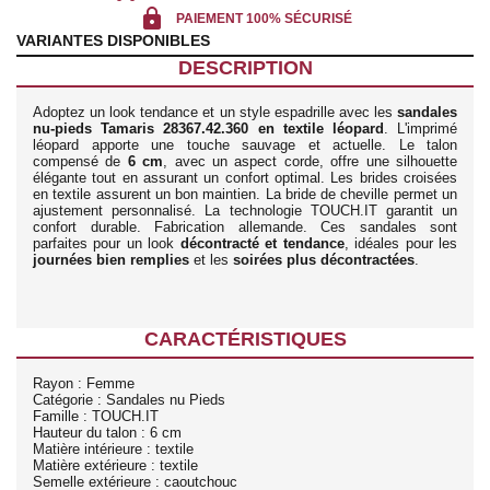
lock
PAIEMENT 100% SÉCURISÉ
VARIANTES DISPONIBLES
DESCRIPTION
Adoptez un look tendance et un style espadrille avec les
sandales
nu-pieds Tamaris 28367.42.360 en textile léopard
. L'imprimé
léopard apporte une touche sauvage et actuelle. Le talon
compensé de
6 cm
, avec un aspect corde, offre une silhouette
élégante tout en assurant un confort optimal. Les brides croisées
en textile assurent un bon maintien. La bride de cheville permet un
ajustement personnalisé. La technologie TOUCH.IT garantit un
confort durable. Fabrication allemande. Ces sandales sont
parfaites pour un look
décontracté et tendance
, idéales pour les
journées bien remplies
et les
soirées plus décontractées
.
CARACTÉRISTIQUES
Rayon : Femme
Catégorie : Sandales nu Pieds
Famille : TOUCH.IT
Hauteur du talon : 6 cm
Matière intérieure : textile
Matière extérieure : textile
Semelle extérieure : caoutchouc