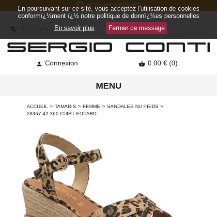
RETOURS GRATUITS
En poursuivant sur ce site, vous acceptez l'utilisation de cookies
conformï¿½ment ï¿½ notre politique de donnï¿½es personnelles
En savoir plus
Fermer ce message

Connexion
0.00 € (0)


MENU
ACCUEIL
TAMARIS
FEMME
SANDALES NU PIEDS
28367.42.360 CUIR LEOPARD