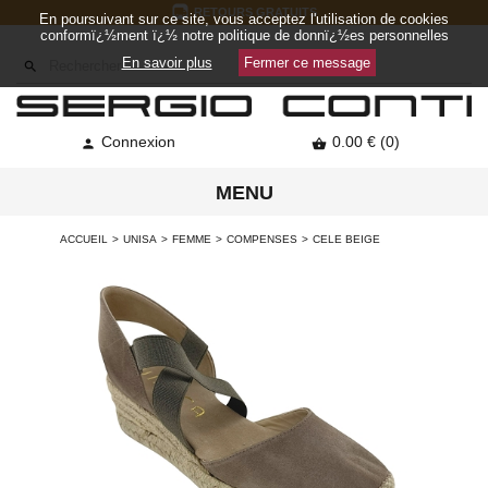
RETOURS GRATUITS
En poursuivant sur ce site, vous acceptez l'utilisation de cookies
conformï¿½ment ï¿½ notre politique de donnï¿½es personnelles
En savoir plus
Fermer ce message

Connexion
0.00 € (0)


MENU
ACCUEIL
UNISA
FEMME
COMPENSES
CELE BEIGE