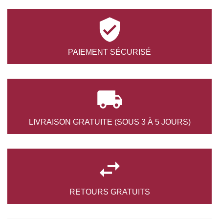

PAIEMENT
SÉCURISÉ
LE
GE
0 €

LIVRAISON GRATUITE
(SOUS 3 À 5 JOURS)

RETOURS
GRATUITS