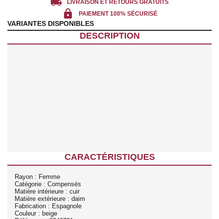
local_shipping
LIVRAISON ET RETOURS GRATUITS
lock
PAIEMENT 100% SÉCURISÉ
VARIANTES DISPONIBLES
DESCRIPTION
CARACTÉRISTIQUES
Rayon : Femme
Catégorie : Compensés
Matière intérieure : cuir
Matière extérieure : daim
Fabrication : Espagnole
Couleur : beige