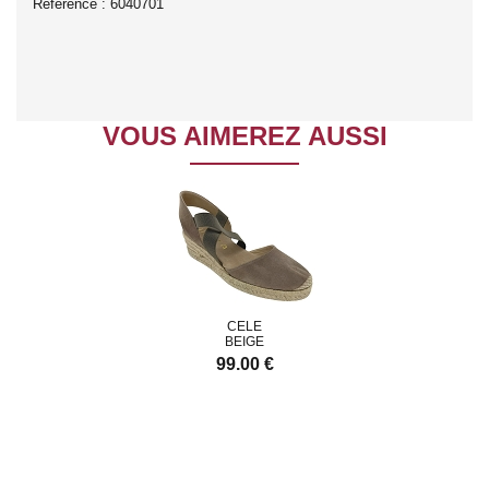
Référence : 6040701
VOUS AIMEREZ AUSSI
LE
CELE
GE
BEIGE
0 €
99.00 €