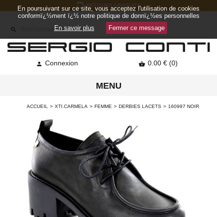
RETOURS GRATUITS
En poursuivant sur ce site, vous acceptez l'utilisation de cookies
conformï¿½ment ï¿½ notre politique de donnï¿½es personnelles
En savoir plus
Fermer ce message

Connexion
0.00 € (0)


MENU
ACCUEIL
XTI.CARMELA
FEMME
DERBIES LACETS
160997 NOIR