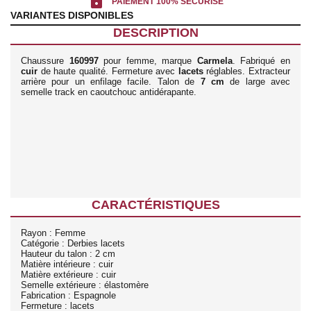
lock
PAIEMENT 100% SÉCURISÉ
VARIANTES DISPONIBLES
DESCRIPTION
Chaussure
160997
pour femme, marque
Carmela
. Fabriqué en
cuir
de haute qualité. Fermeture avec
lacets
réglables. Extracteur
arrière pour un enfilage facile. Talon de
7 cm
de large avec
semelle track en caoutchouc antidérapante.
CARACTÉRISTIQUES
Rayon : Femme
Catégorie : Derbies lacets
Hauteur du talon : 2 cm
Matière intérieure : cuir
Matière extérieure : cuir
Semelle extérieure : élastomère
Fabrication : Espagnole
Fermeture : lacets