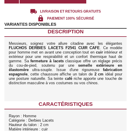
local_shipping
LIVRAISON ET RETOURS GRATUITS
lock
PAIEMENT 100% SÉCURISÉ
VARIANTES DISPONIBLES
DESCRIPTION
Messieurs, soignez votre allure citadine avec les élégantes
FLUCHOS DERBIES LACETS F2541 CUIR CAFE
. Ce modèle
pour homme met en avant une conception tout en
cuir
intérieur et
extérieur pour une respirabilité et un confort thermique haut de
gamme. Sa
fermeture à lacets
classique offre un réglage précis
du cou-de-pied, soutenu par une
semelle extérieure en
élastomère
ultra-souple. Issue d'une rigoureuse
fabrication
espagnole
, cette chaussure affiche un talon de
2 cm
idéal pour
une posture naturelle. Sa teinte
café
riche apporte une touche de
distinction masculine à vos costumes ou vos chinos.
CARACTÉRISTIQUES
Rayon : Homme
Catégorie : Derbies Lacets
Hauteur du talon : 2 cm
Matière intérieure : cuir