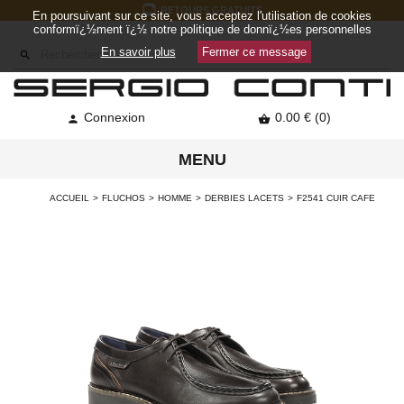
RETOURS GRATUITS
En poursuivant sur ce site, vous acceptez l'utilisation de cookies
conformï¿½ment ï¿½ notre politique de donnï¿½es personnelles
En savoir plus
Fermer ce message

Connexion
0.00 € (0)


MENU
ACCUEIL
FLUCHOS
HOMME
DERBIES LACETS
F2541 CUIR CAFE