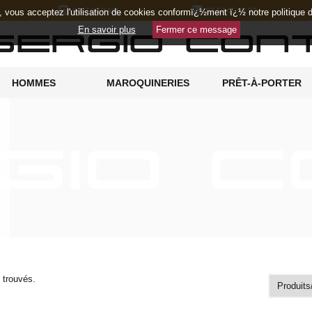
INSTAGRAM
07 52 05 36 97
e, vous acceptez l'utilisation de cookies conformï¿½ment ï¿½ notre politique
En savoir plus
Fermer ce message
HOMMES
MAROQUINERIES
PRÊT-À-PORTER
s trouvés.