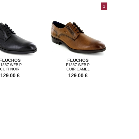
1
FLUCHOS
FLUCHOS
F1887 WEB.P
F1887 WEB.P
CUIR NOIR
CUIR CAMEL
129.00 €
129.00 €