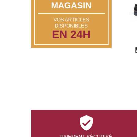
MAGASIN
VOS ARTICLES
DISPONIBLES
EN 24H

PAIEMENT
SÉCURISÉ