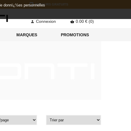
RETOURS GRATUITS
 de donnï¿½es personnelles
Connexion
0.00 € (0)


MARQUES
PROMOTIONS