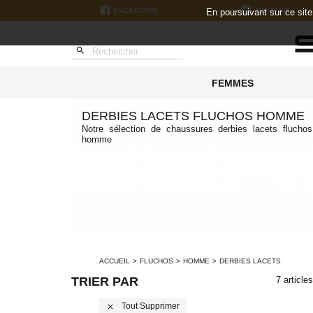
FACEBOOK
TWITTER
En poursuivant sur ce sit

FEMMES
DERBIES LACETS FLUCHOS HOMME
Notre sélection de chaussures derbies lacets fluchos
homme
ACCUEIL
FLUCHOS
HOMME
DERBIES LACETS
TRIER PAR
7 article
Tout Supprimer
close