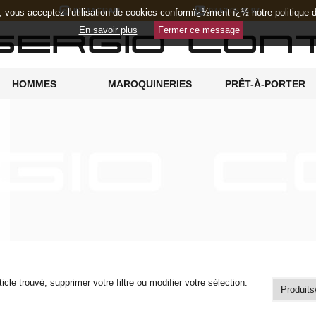
INSTAGRAM
07 52 05 36 97
e, vous acceptez l'utilisation de cookies conformï¿½ment ï¿½ notre politique
En savoir plus
Fermer ce message
HOMMES
MAROQUINERIES
PRÊT-À-PORTER
icle trouvé, supprimer votre filtre ou modifier votre sélection.