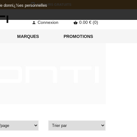
RETOURS GRATUITS
 de donnï¿½es personnelles
Connexion
0.00 € (0)


MARQUES
PROMOTIONS