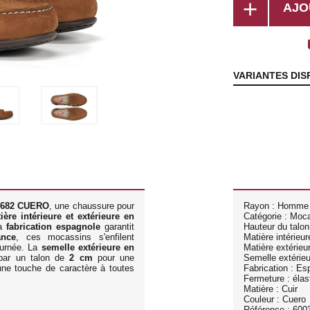
add
AJO
lo
VARIANTES DIS
682 CUERO
, une chaussure pour
Rayon : Homme
ière intérieure et extérieure en
Catégorie : Moc
la
fabrication espagnole
garantit
Hauteur du talon
ance
, ces mocassins s'enfilent
Matière intérieure
journée. La
semelle extérieure en
Matière extérieur
 par un talon de
2 cm
pour une
Semelle extérie
ne touche de caractère à toutes
Fabrication : Es
Fermeture : élas
Matière : Cuir
Couleur : Cuero
Référence : 600