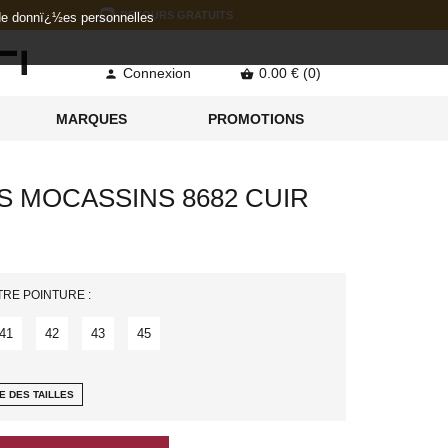
RETOURS GRATUITS
 de donnï¿½es personnelles
Connexion
0.00 € (0)


MARQUES
PROMOTIONS
 MOCASSINS 8682 CUIR
TRE POINTURE :
41
42
43
45
E DES TAILLES