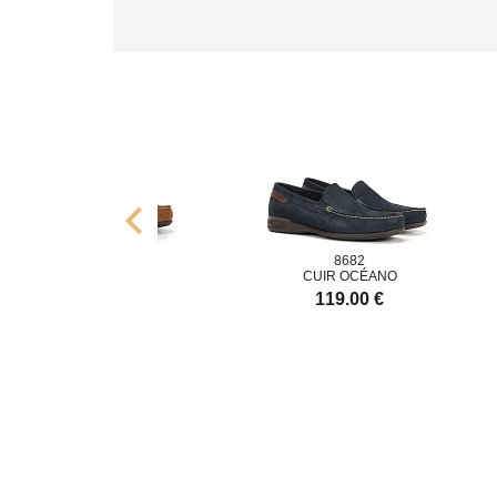
chevron_left
8682
8682
R CUERO
CUIR OCÉANO
C
9.00 €
119.00 €