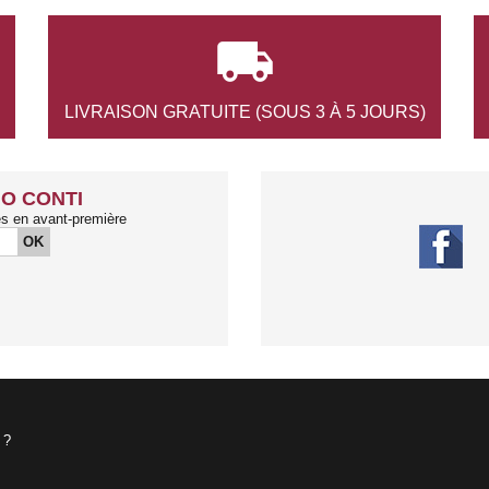

LIVRAISON GRATUITE
(SOUS 3 À 5 JOURS)
O CONTI
és en avant-première
OK
 ?