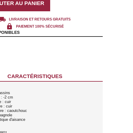
UTER AU PANIER
cal_shipping
LIVRAISON ET RETOURS GRATUITS
lock
PAIEMENT 100% SÉCURISÉ
PONIBLES
CARACTÉRISTIQUES
assins
 : -2 cm
 : cuir
e : cuir
ure : caoutchouc
pagnole
tique d'aisance
3801