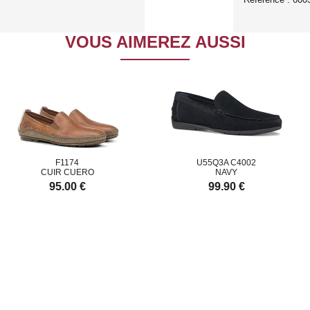
VOUS AIMEREZ AUSSI
F1174
U55Q3A C4002
UIR CUERO
NAVY
95.00 €
99.90 €