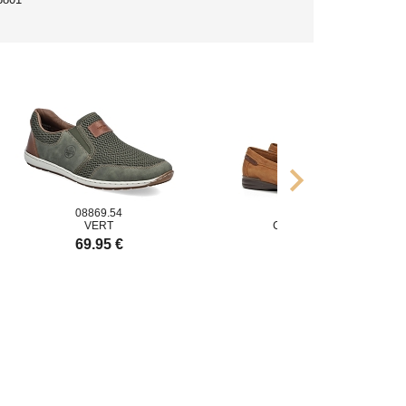
chevron_right
08869.54
8682
VERT
CUIR CUERO
69.95 €
119.00 €