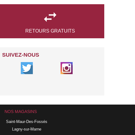

RETOURS
GRATUITS
SUIVEZ-NOUS
NOS MAGASINS
Saint-Maur-Des-Fossés
Lagny-sur-Marne