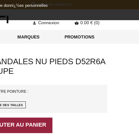
RETOURS GRATUITS
 de donnï¿½es personnelles
Connexion
0.00 € (0)


MARQUES
PROMOTIONS
NDALES NU PIEDS D52R6A
UPE
TRE POINTURE :
E DES TAILLES
UTER AU PANIER