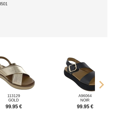
3501
chevron_right
113129
A96064
GOLD
NOIR
99.95 €
99.95 €