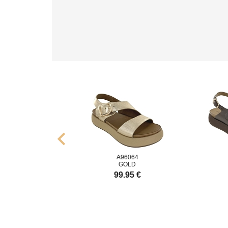
chevron_left
96064
A96064
NOIR
GOLD
9.95 €
99.95 €