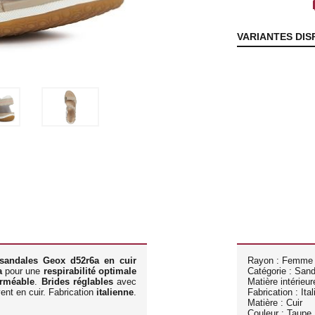
lo
VARIANTES DIS
sandales Geox d52r6a en cuir
Rayon : Femme
a
pour une
respirabilité optimale
Catégorie : San
rméable
.
Brides réglables
avec
Matière intérieure
ent en cuir. Fabrication
italienne
.
Fabrication : Ita
Matière : Cuir
Couleur : Taupe