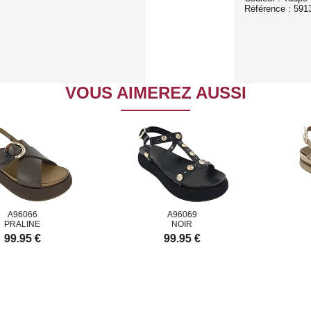
Référence : 591
VOUS AIMEREZ AUSSI
A96066
A96069
PRALINE
NOIR
99.95 €
99.95 €