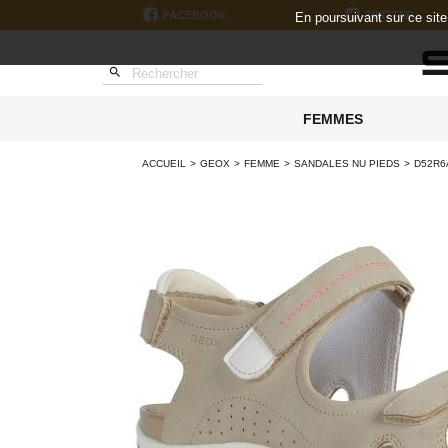
FACEBOOK
TWITTER
En poursuivant sur ce sit

FEMMES
ACCUEIL
GEOX
FEMME
SANDALES NU PIEDS
D52R6