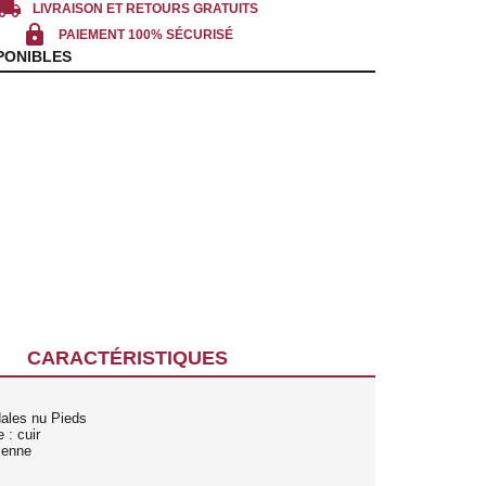
cal_shipping
LIVRAISON ET RETOURS GRATUITS
lock
PAIEMENT 100% SÉCURISÉ
PONIBLES
CARACTÉRISTIQUES
dales nu Pieds
 : cuir
lienne