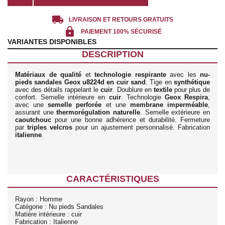
local_shipping
LIVRAISON ET RETOURS GRATUITS
lock
PAIEMENT 100% SÉCURISÉ
VARIANTES DISPONIBLES
DESCRIPTION
Matériaux de qualité
et
technologie respirante
avec les
nu-
pieds sandales Geox u8224d en cuir sand
. Tige en
synthétique
avec des détails rappelant le
cuir
. Doublure en
textile
pour plus de
confort. Semelle intérieure en
cuir
. Technologie
Geox Respira
,
avec une
semelle perforée
et une
membrane imperméable
,
assurant une
thermorégulation naturelle
. Semelle extérieure en
caoutchouc
pour une bonne adhérence et durabilité. Fermeture
par
triples velcros
pour un ajustement personnalisé. Fabrication
italienne
.
CARACTÉRISTIQUES
Rayon : Homme
Catégorie : Nu pieds Sandales
Matière intérieure : cuir
Fabrication : Italienne