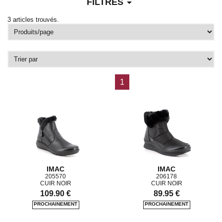
arrow_drop_down
FILTRES
3 articles trouvés.
1
IMAC
IMAC
205570
206178
CUIR NOIR
CUIR NOIR
109.90 €
89.95 €