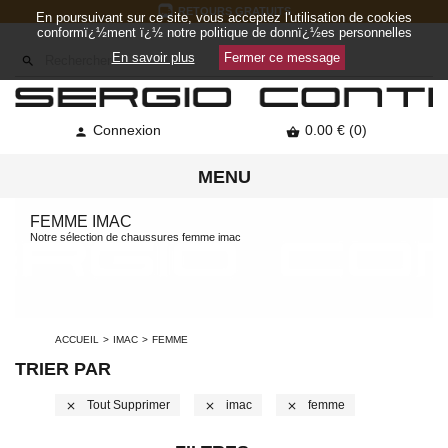
RETOURS GRATUITS
En poursuivant sur ce site, vous acceptez l'utilisation de cookies
conformï¿½ment ï¿½ notre politique de donnï¿½es personnelles
En savoir plus
Fermer ce message

Connexion
0.00 € (0)


MENU
FEMME IMAC
Notre sélection de chaussures femme imac
ACCUEIL
IMAC
FEMME
TRIER PAR
Tout Supprimer
Imac
Femme
close
close
close