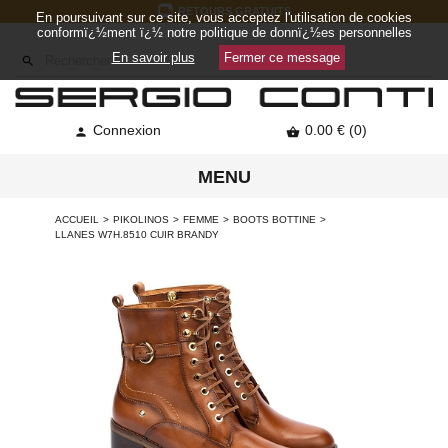
RETOURS GRATUITS
En poursuivant sur ce site, vous acceptez l'utilisation de cookies
conformï¿½ment ï¿½ notre politique de donnï¿½es personnelles
En savoir plus
Fermer ce message

Connexion
0.00 € (0)


MENU
ACCUEIL
PIKOLINOS
FEMME
BOOTS BOTTINE
LLANES W7H.8510 CUIR BRANDY