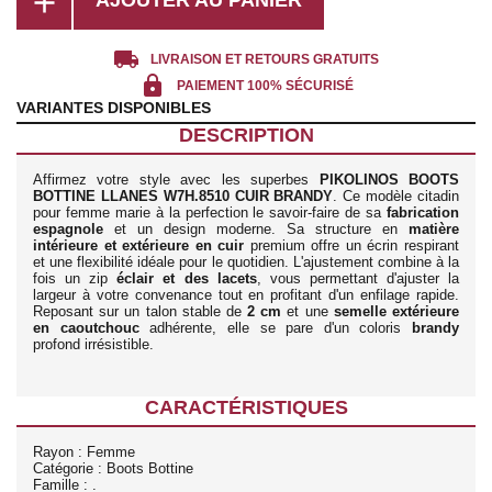
add
local_shipping
LIVRAISON ET RETOURS GRATUITS
lock
PAIEMENT 100% SÉCURISÉ
VARIANTES DISPONIBLES
DESCRIPTION
Affirmez votre style avec les superbes
PIKOLINOS BOOTS
BOTTINE LLANES W7H.8510 CUIR BRANDY
. Ce modèle citadin
pour femme marie à la perfection le savoir-faire de sa
fabrication
espagnole
et un design moderne. Sa structure en
matière
intérieure et extérieure en cuir
premium offre un écrin respirant
et une flexibilité idéale pour le quotidien. L'ajustement combine à la
fois un zip
éclair et des lacets
, vous permettant d'ajuster la
largeur à votre convenance tout en profitant d'un enfilage rapide.
Reposant sur un talon stable de
2 cm
et une
semelle extérieure
en caoutchouc
adhérente, elle se pare d'un coloris
brandy
profond irrésistible.
CARACTÉRISTIQUES
Rayon : Femme
Catégorie : Boots Bottine
Famille : .