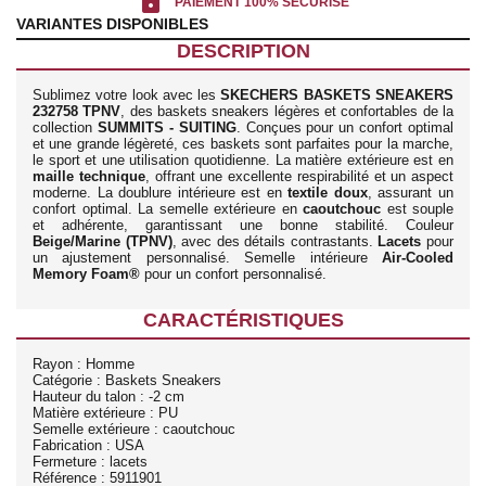
lock
PAIEMENT 100% SÉCURISÉ
VARIANTES DISPONIBLES
DESCRIPTION
Sublimez votre look avec les
SKECHERS BASKETS SNEAKERS
232758 TPNV
, des baskets sneakers légères et confortables de la
collection
SUMMITS - SUITING
. Conçues pour un confort optimal
et une grande légèreté, ces baskets sont parfaites pour la marche,
le sport et une utilisation quotidienne. La matière extérieure est en
maille technique
, offrant une excellente respirabilité et un aspect
moderne. La doublure intérieure est en
textile doux
, assurant un
confort optimal. La semelle extérieure en
caoutchouc
est souple
et adhérente, garantissant une bonne stabilité. Couleur
Beige/Marine (TPNV)
, avec des détails contrastants.
Lacets
pour
un ajustement personnalisé. Semelle intérieure
Air-Cooled
Memory Foam®
pour un confort personnalisé.
CARACTÉRISTIQUES
Rayon : Homme
Catégorie : Baskets Sneakers
Hauteur du talon : -2 cm
Matière extérieure : PU
Semelle extérieure : caoutchouc
Fabrication : USA
Fermeture : lacets
Référence : 5911901