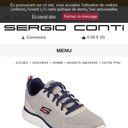
RETOURS GRATUITS
En poursuivant sur ce site, vous acceptez l'utilisation de cookies
conformï¿½ment ï¿½ notre politique de donnï¿½es personnelles
En savoir plus
Fermer ce message

Connexion
0.00 € (0)


MENU
ACCUEIL
SKECHERS
HOMME
BASKETS SNEAKERS
232758 TPNV