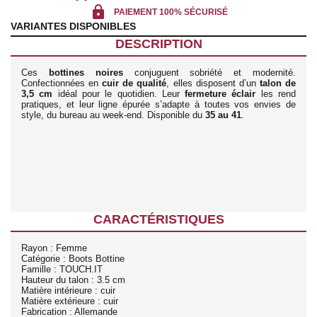
lock
PAIEMENT 100% SÉCURISÉ
VARIANTES DISPONIBLES
DESCRIPTION
Ces
bottines noires
conjuguent sobriété et modernité.
Confectionnées en
cuir de qualité
, elles disposent d’un
talon de
3,5 cm
idéal pour le quotidien. Leur
fermeture éclair
les rend
pratiques, et leur ligne épurée s’adapte à toutes vos envies de
style, du bureau au week-end. Disponible du
35 au 41
.
CARACTÉRISTIQUES
Rayon : Femme
Catégorie : Boots Bottine
Famille : TOUCH.IT
Hauteur du talon : 3.5 cm
Matière intérieure : cuir
Matière extérieure : cuir
Fabrication : Allemande