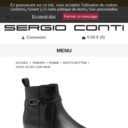
RETOURS GRATUITS
En poursuivant sur ce site, vous acceptez l'utilisation de cookies
conformï¿½ment ï¿½ notre politique de donnï¿½es personnelles
En savoir plus
Fermer ce message

Connexion
0.00 € (0)


MENU
ACCUEIL
TAMARIS
FEMME
BOOTS BOTTINE
25391.45.003 CUIR NOIR