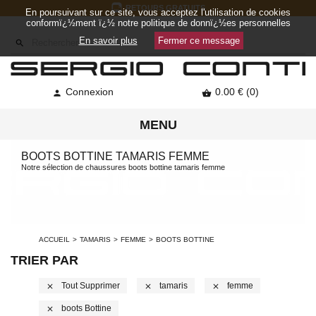
RETOURS GRATUITS
En poursuivant sur ce site, vous acceptez l'utilisation de cookies
conformï¿½ment ï¿½ notre politique de donnï¿½es personnelles
En savoir plus
Fermer ce message

Connexion
0.00 € (0)


MENU
BOOTS BOTTINE TAMARIS FEMME
Notre sélection de chaussures boots bottine tamaris femme
ACCUEIL
TAMARIS
FEMME
BOOTS BOTTINE
TRIER PAR
Tout Supprimer
Tamaris
Femme
close
close
close
Boots Bottine
close