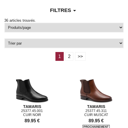
arrow_drop_down
FILTRES
36 articles trouvés.
1
2
>>
TAMARIS
TAMARIS
25377.45.001
25377.45.311
CUIR NOIR
CUIR MUSCAT
89.95 €
89.95 €